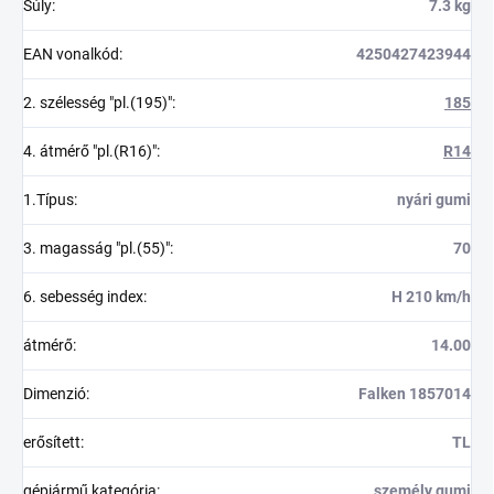
Súly
:
7.3 kg
EAN vonalkód
:
4250427423944
2. szélesség "pl.(195)"
:
185
4. átmérő "pl.(R16)"
:
R14
1.Típus
:
nyári gumi
3. magasság "pl.(55)"
:
70
6. sebesség index
:
H 210 km/h
átmérő
:
14.00
Dimenzió
:
Falken 1857014
erősített
:
TL
gépjármű kategória
:
személy gumi