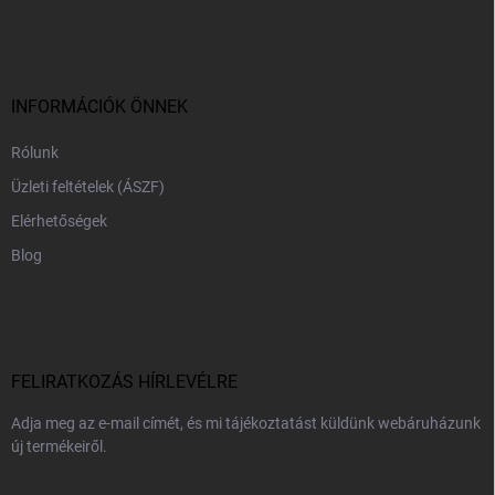
á
b
l
é
c
INFORMÁCIÓK ÖNNEK
Rólunk
Üzleti feltételek (ÁSZF)
Elérhetőségek
Blog
FELIRATKOZÁS HÍRLEVÉLRE
Adja meg az e-mail címét, és mi tájékoztatást küldünk webáruházunk
új termékeiről.