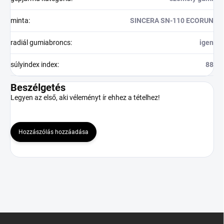
minta
:
SINCERA SN-110 ECORUN
radiál gumiabroncs
:
igen
súlyindex index
:
88
Beszélgetés
Legyen az első, aki véleményt ír ehhez a tételhez!
Hozzászólás hozzáadása
L