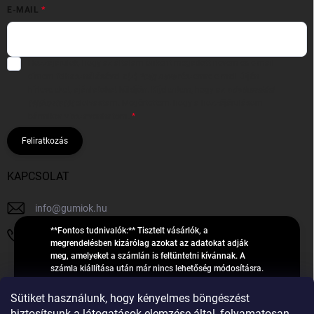
E-MAIL
Hozzájárulok, hogy az általam önként megadott nevem és e-mail
címem felhasználásával a(z)
*cég neve
részemre e-mail útján
hírleveleket, ajánlatokat küldjön. Kijelentem, hogy az
adatkezelési
tájékoztatót
elolvastam. Megértettem, hogy a hozzájárulásom
bármikor visszavonhatom.
Feliratkozás
KAPCSOLAT
info
@
gumiok.hu
**Fontos tudnivalók:** Tisztelt vásárlók, a
+36705429902
megrendelésben kizárólag azokat az adatokat adják
meg, amelyeket a számlán is feltüntetni kívánnak. A
számla kiállítása után már nincs lehetőség módosításra.
Hibás adatok esetén javításra csak a „megrendelés
Á
feldolgozása” státusz alatt van lehetőség! Csak új,
Sütiket használunk, hogy kényelmes böngészést
R
**2023-ban, 2024-ben vagy 2025-ben** gyártott
Árukereső.hu
biztosítsunk a látogatások elemzése által, folyamatosan