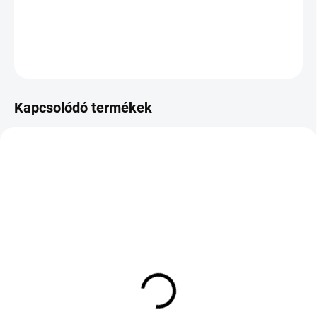
DOT:2023
KÉRDÉS
Kapcsolódó termékek
KÜLSŐ RAKTÁR MAX 2 NAP+2NAP A
KÜLSŐ RAKTÁR MAX 4 NAP+2NAP A
SZÁLITÁSIG
SZÁLITÁSIG
(>5 DB)
(3 DB)
CONTINENTAL ALL
YOKOHAMA BLUEARTH-
SEASON CONTACT 2
FE AE30 195/60 R17 90H