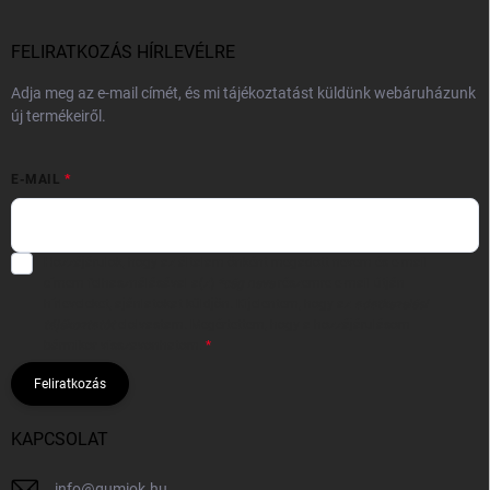
FELIRATKOZÁS HÍRLEVÉLRE
Adja meg az e-mail címét, és mi tájékoztatást küldünk webáruházunk
új termékeiről.
E-MAIL
Hozzájárulok, hogy az általam önként megadott nevem és e-mail
címem felhasználásával a(z)
*cég neve
részemre e-mail útján
hírleveleket, ajánlatokat küldjön. Kijelentem, hogy az
adatkezelési
tájékoztatót
elolvastam. Megértettem, hogy a hozzájárulásom
bármikor visszavonhatom.
Feliratkozás
KAPCSOLAT
info
@
gumiok.hu