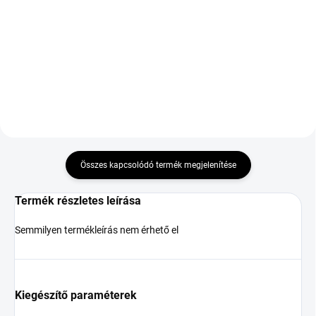
275/45 R21 110Y TL XL
TL
M+S 3PMSF FR
86 140 Ft
33 404 Ft
Kosárba
Kosárba
Összes kapcsolódó termék megjelenítése
Termék részletes leírása
Semmilyen termékleírás nem érhető el
Kiegészítő paraméterek