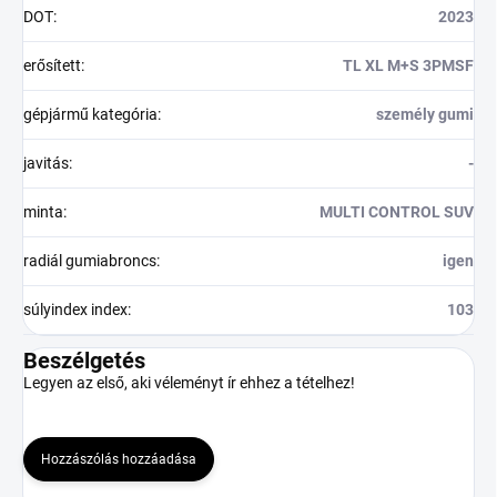
DOT
:
2023
erősített
:
TL XL M+S 3PMSF
gépjármű kategória
:
személy gumi
javitás
:
-
minta
:
MULTI CONTROL SUV
radiál gumiabroncs
:
igen
súlyindex index
:
103
Beszélgetés
Legyen az első, aki véleményt ír ehhez a tételhez!
Hozzászólás hozzáadása