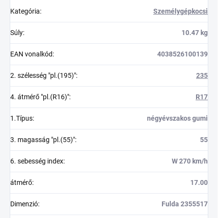
Kategória
:
Személygépkocsi
Súly
:
10.47 kg
EAN vonalkód
:
4038526100139
2. szélesség "pl.(195)"
:
235
4. átmérő "pl.(R16)"
:
R17
1.Típus
:
négyévszakos gumi
3. magasság "pl.(55)"
:
55
6. sebesség index
:
W 270 km/h
átmérő
:
17.00
Dimenzió
:
Fulda 2355517