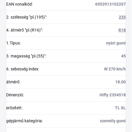
EAN vonalkód
:
6953913102207
2. szélesség "pl.(195)"
:
235
4. átmérő "pl.(R16)"
:
R18
1.Típus
:
nyári gumi
3. magasság "pl.(55)"
:
45
6. sebesség index
:
W 270 km/h
átmérő
:
18.00
Dimenzió
:
Hifly 2354518
erősített
:
TL XL
gépjármű kategória
:
személy gumi