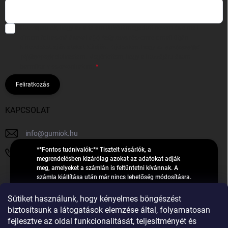
Hozzájárulok, hogy az általam önként megadott nevem és e-mail
címem felhasználásával a(z)
*cég neve
részemre e-mail útján
hírleveleket, ajánlatokat küldjön. Kijelentem, hogy az
adatkezelési
tájékoztatót
elolvastam. Megértettem, hogy a hozzájárulásom
bármikor visszavonhatom.
Feliratkozás
KAPCSOLAT
info
@
gumiok.hu
**Fontos tudnivalók:** Tisztelt vásárlók, a
+36705429902
megrendelésben kizárólag azokat az adatokat adják
meg, amelyeket a számlán is feltüntetni kívánnak. A
számla kiállítása után már nincs lehetőség módosításra.
Hibás adatok esetén javításra csak a „megrendelés
Á
feldolgozása” státusz alatt van lehetőség! Csak új,
Sütiket használunk, hogy kényelmes böngészést
R
**2023-ban, 2024-ben vagy 2025-ben** gyártott
Árukereső.hu
biztosítsunk a látogatások elemzése által, folyamatosan
U
gumiabroncsokat árusítunk – a gumik **pontos DOT-
fejlesztve az oldal funkcionalitását, teljesítményét és
számáról nem adunk felvilágosítást**! Köszönjük. A
K