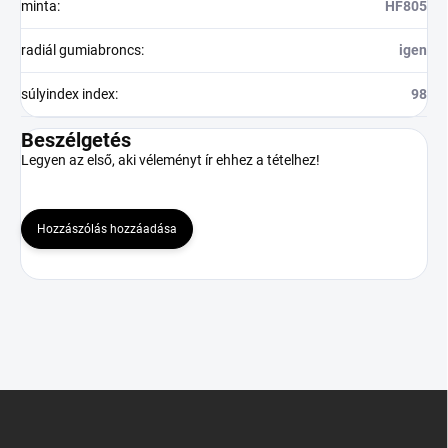
minta
:
HF805
radiál gumiabroncs
:
igen
súlyindex index
:
98
Beszélgetés
Legyen az első, aki véleményt ír ehhez a tételhez!
Hozzászólás hozzáadása
L
á
b