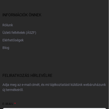
l
é
c
INFORMÁCIÓK ÖNNEK
Rólunk
Üzleti feltételek (ÁSZF)
Elérhetőségek
Blog
FELIRATKOZÁS HÍRLEVÉLRE
Adja meg az e-mail címét, és mi tájékoztatást küldünk webáruházunk
új termékeiről.
E-MAIL