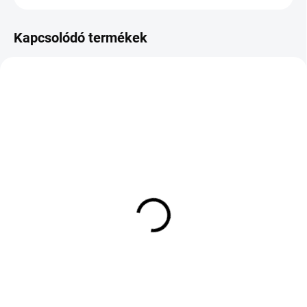
Kapcsolódó termékek
KÜLSŐ RAKTÁR MAX 8 NAP+2NA A
KÜLSŐ RAKTÁR MAX 2 NAP+2NAP A
SZÁLITÁSIG
SZÁLITÁSIG
(>5 DB)
(>5 DB)
BARUM POLARIS 5
CONTINENTAL SPORT
185/60 R14 82T TL M+S
CONTACT 7 305/30 R21
3PMSF
104Y TL XL ZR FR
31 202 Ft
126 287 Ft
Kosárba
Kosárba