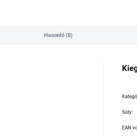
Hasonló (8)
a
Kie
Kategó
Súly
:
EAN v