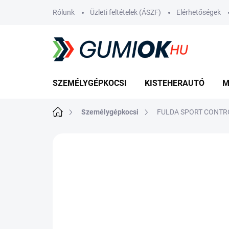
Ugrás
Rólunk
Üzleti feltételek (ÁSZF)
Elérhetőségek
a
fő
tartalomhoz
SZEMÉLYGÉPKOCSI
KISTEHERAUTÓ
M
Kezdőlap
Személygépkocsi
FULDA SPORT CONTROL
Nincs értékelés
Ugrás az értékelé