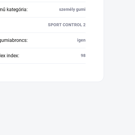
mű kategória
:
személy gumi
SPORT CONTROL 2
 gumiabroncs
:
igen
dex index
:
98