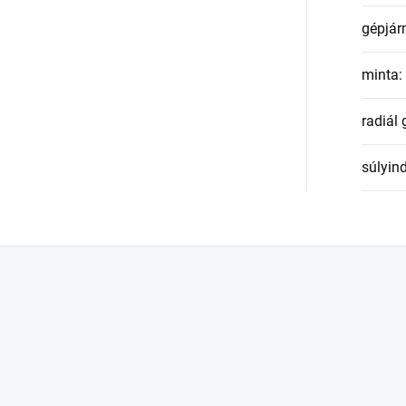
gépjár
minta
:
radiál
súlyin