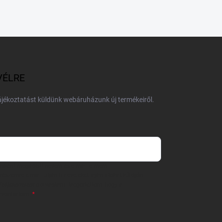
VÉLRE
tájékoztatást küldünk webáruházunk új termékeiről.
 önként megadott nevem és e-mail címem
részemre e-mail útján hírleveleket, ajánlatokat küldjön.
 tájékoztatót
elolvastam. Megértettem, hogy a
zavonhatom.