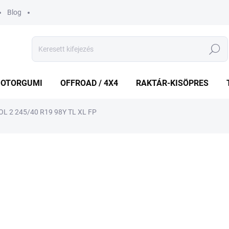
Blog
Keresés
OTORGUMI
OFFROAD / 4X4
RAKTÁR-KISÖPRES
 2 245/40 R19 98Y TL XL FP
shez
MÁRKA:
FULDA
42 444 Ft
Egységár:
KÉT MUNKANAP
(3 DB)
VÁRHATÓ KÉZBESÍTÉS:
2026.8