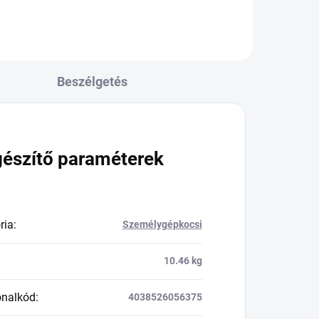
Beszélgetés
gészítő paraméterek
ria
:
Személygépkocsi
10.46 kg
onalkód
:
4038526056375