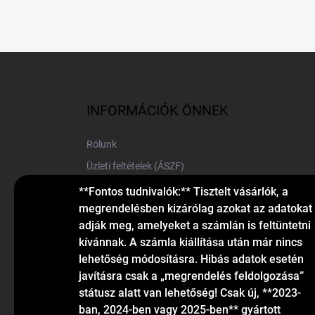
L
á
b
l
INFORMÁCIÓK ÖNNEK
é
c
Rólunk
Üzleti feltételek (ÁSZF)
Elérhetőségek
**Fontos tudnivalók:** Tisztelt vásárlók, a
megrendelésben kizárólag azokat az adatokat
Blog
adják meg, amelyeket a számlán is feltüntetni
kívánnak. A számla kiállítása után már nincs
lehetőség módosításra. Hibás adatok esetén
javításra csak a „megrendelés feldolgozása”
státusz alatt van lehetőség! Csak új, **2023-
ban, 2024-ben vagy 2025-ben** gyártott