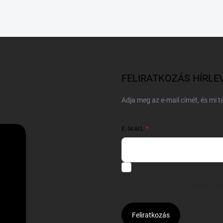
FELIRATKOZÁS HÍRLE
Adja meg az e-mail címét, és mi 
E-MAIL
Hozzájárulok, hogy az általam
felhasználásával a(z)
*cég neve
Kijelentem, hogy az
adatkezelési
hozzájárulásom bármikor viss
Feliratkozás