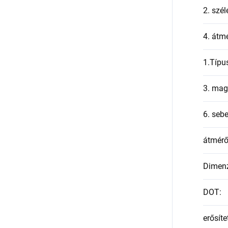
2. szél
4. átmé
1.Típu
3. mag
6. seb
átmér
Dimen
DOT
:
erősíte