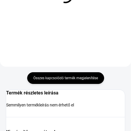
FP
101W TL XL M+S 3PMSF
102 083 Ft
41 824 Ft
Kosárba
Kosárba
Összes kapcsolódó termék megjelenítése
Termék részletes leírása
Semmilyen termékleírás nem érhető el