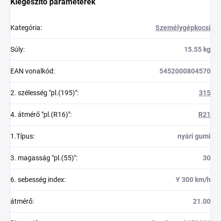
Kiegészítő paraméterek
Kategória
:
Személygépkocsi
Súly
:
15.55 kg
EAN vonalkód
:
5452000804570
2. szélesség "pl.(195)"
:
315
4. átmérő "pl.(R16)"
:
R21
1.Típus
:
nyári gumi
3. magasság "pl.(55)"
:
30
6. sebesség index
:
Y 300 km/h
átmérő
:
21.00