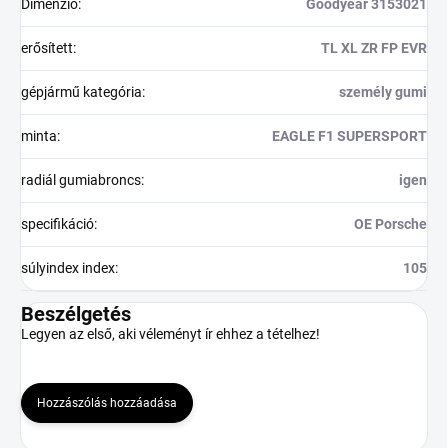
Dimenzió
:
Goodyear 3153021
erősített
:
TL XL ZR FP EVR
gépjármű kategória
:
személy gumi
minta
:
EAGLE F1 SUPERSPORT
radiál gumiabroncs
:
igen
specifikáció
:
OE Porsche
súlyindex index
:
105
Beszélgetés
Legyen az első, aki véleményt ír ehhez a tételhez!
Hozzászólás hozzáadása