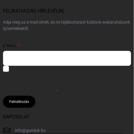
FELIRATKOZÁS HÍRLEVÉLRE
Adja meg az e-mail címét, és mi tájékoztatást küldünk webáruházunk
új termékeiről.
E-MAIL
Hozzájárulok, hogy az általam önként megadott nevem és e-mail
címem felhasználásával a(z)
*cég neve
részemre e-mail útján
hírleveleket, ajánlatokat küldjön. Kijelentem, hogy az
adatkezelési
tájékoztatót
elolvastam. Megértettem, hogy a hozzájárulásom
bármikor visszavonhatom.
Feliratkozás
KAPCSOLAT
info
@
gumiok.hu