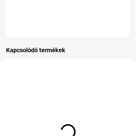
−
+
Hozzáadás a kosárhoz
KÉRDÉS
Kapcsolódó termékek
KÜLSŐ RAKTÁR MAX 8 NAP+2NA A
KÜLSŐ RAKTÁR MAX 8 NAP+2NA A
SZÁLITÁSIG
SZÁLITÁSIG
(>5 DB)
(>5 DB)
PIRELLI SCORPION MS
UNIGRIP LATERAL
255/50 R20 109V TL XL
FORCE 4S 235/50 R18