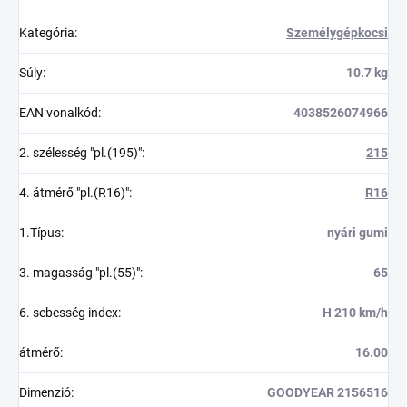
Kategória
:
Személygépkocsi
Súly
:
10.7 kg
EAN vonalkód
:
4038526074966
2. szélesség "pl.(195)"
:
215
4. átmérő "pl.(R16)"
:
R16
1.Típus
:
nyári gumi
3. magasság "pl.(55)"
:
65
6. sebesség index
:
H 210 km/h
átmérő
:
16.00
Dimenzió
:
GOODYEAR 2156516