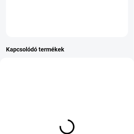
−
+
Hozzáadás a kosárhoz
KÉRDÉS
Kapcsolódó termékek
KÜLSŐ RAKTÁR MAX 1 NAP+2NAP A
KÜLSŐ RAKTÁR MAX 3 NAP+2NAP A
SZÁLITÁSIG
SZÁLITÁSIG
(>5 DB)
(>5 DB)
TIGAR SUMMER 3
PRINX XNEX SPORT EV
195/60 R16 89V TL
275/55 R20 117V TL XL