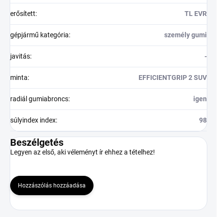
erősített
:
TL EVR
gépjármű kategória
:
személy gumi
javitás
:
-
minta
:
EFFICIENTGRIP 2 SUV
radiál gumiabroncs
:
igen
súlyindex index
:
98
Beszélgetés
Legyen az első, aki véleményt ír ehhez a tételhez!
Hozzászólás hozzáadása