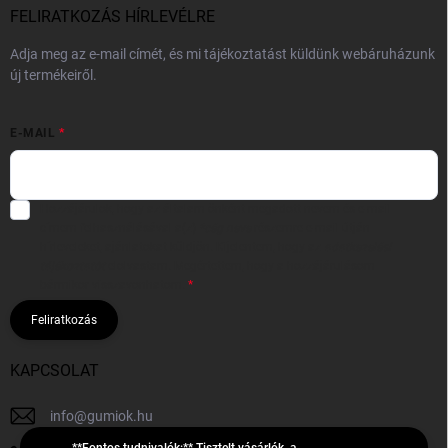
FELIRATKOZÁS HÍRLEVÉLRE
Adja meg az e-mail címét, és mi tájékoztatást küldünk webáruházunk
új termékeiről.
E-MAIL
Hozzájárulok, hogy az általam önként megadott nevem és e-mail
címem felhasználásával a(z)
*cég neve
részemre e-mail útján
hírleveleket, ajánlatokat küldjön. Kijelentem, hogy az
adatkezelési
tájékoztatót
elolvastam. Megértettem, hogy a hozzájárulásom
bármikor visszavonhatom.
Feliratkozás
KAPCSOLAT
info
@
gumiok.hu
**Fontos tudnivalók:** Tisztelt vásárlók, a