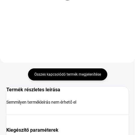
EV FR INT
23 697 Ft
43 272 Ft
Kosárba
Kosárba
Összes kapcsolódó termék megjelenítése
Termék részletes leírása
Semmilyen termékleírás nem érhető el
Kiegészítő paraméterek