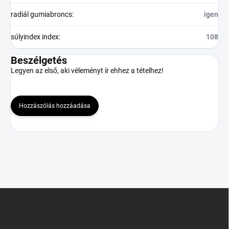
radiál gumiabroncs
:
igen
súlyindex index
:
108
Beszélgetés
Legyen az első, aki véleményt ír ehhez a tételhez!
Hozzászólás hozzáadása
L
á
b
l