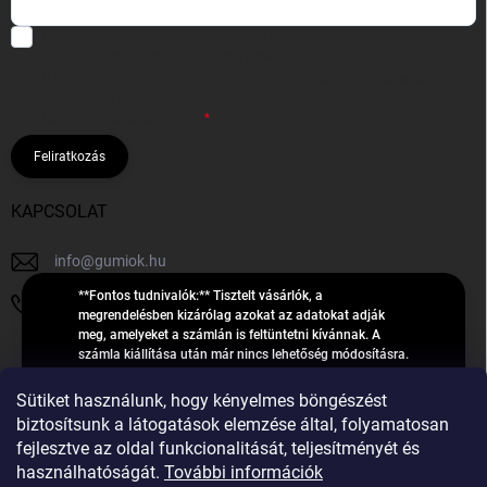
Hozzájárulok, hogy az általam önként megadott nevem és e-mail
címem felhasználásával a(z)
*cég neve
részemre e-mail útján
hírleveleket, ajánlatokat küldjön. Kijelentem, hogy az
adatkezelési
tájékoztatót
elolvastam. Megértettem, hogy a hozzájárulásom
bármikor visszavonhatom.
Feliratkozás
KAPCSOLAT
info
@
gumiok.hu
**Fontos tudnivalók:** Tisztelt vásárlók, a
+36705429902
megrendelésben kizárólag azokat az adatokat adják
meg, amelyeket a számlán is feltüntetni kívánnak. A
számla kiállítása után már nincs lehetőség módosításra.
Hibás adatok esetén javításra csak a „megrendelés
Á
feldolgozása” státusz alatt van lehetőség! Csak új,
Sütiket használunk, hogy kényelmes böngészést
R
**2023-ban, 2024-ben vagy 2025-ben** gyártott
Árukereső.hu
biztosítsunk a látogatások elemzése által, folyamatosan
U
gumiabroncsokat árusítunk – a gumik **pontos DOT-
fejlesztve az oldal funkcionalitását, teljesítményét és
számáról nem adunk felvilágosítást**! Köszönjük. A
K
használhatóságát.
További információk
feldolgozás alatt álló nagyszámú megrendelésre
E