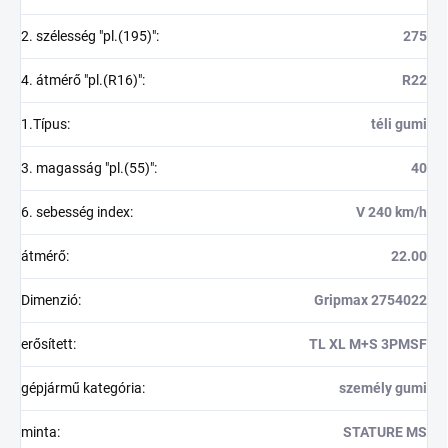
2. szélesség "pl.(195)"
:
275
4. átmérő "pl.(R16)"
:
R22
1.Típus
:
téli gumi
3. magasság "pl.(55)"
:
40
6. sebesség index
:
V 240 km/h
átmérő
:
22.00
Dimenzió
:
Gripmax 2754022
erősített
:
TL XL M+S 3PMSF
gépjármű kategória
:
személy gumi
minta
:
STATURE MS