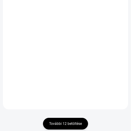
KÜLSŐ RAKTÁR MAX5 NAP+2NAP
KÜLSŐ RAKTÁR MAX 2
A SZÁLITÁSIG
NAP+2NAP A SZÁLITÁSIG
(>5 DB)
(>5 DB)
GRIPMAX Status Pro
GRIPMAX Pro Winter
Winter XL 245/45 R20
315/35 R22 111V
103V
73 627 Ft
45 233 Ft
Kosárba
Kosárba
További 12 betöltése