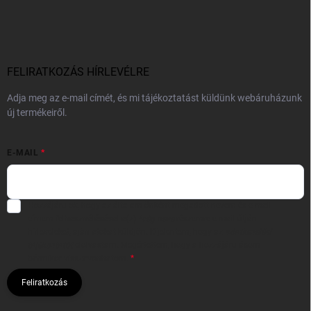
FELIRATKOZÁS HÍRLEVÉLRE
Adja meg az e-mail címét, és mi tájékoztatást küldünk webáruházunk
új termékeiről.
E-MAIL
Hozzájárulok, hogy az általam önként megadott nevem és e-mail
címem felhasználásával a(z)
*cég neve
részemre e-mail útján
hírleveleket, ajánlatokat küldjön. Kijelentem, hogy az
adatkezelési
tájékoztatót
elolvastam. Megértettem, hogy a hozzájárulásom
bármikor visszavonhatom.
Feliratkozás