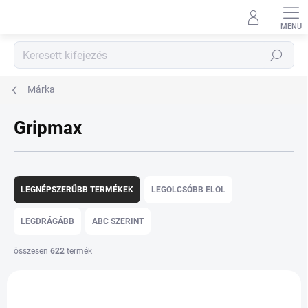
Ugrás
a
fő
tartalomhoz
Keresés
Márka
Gripmax
T
e
LEGNÉPSZERŰBB TERMÉKEK
LEGOLCSÓBB ELÖL
r
m
LEGDRÁGÁBB
ABC SZERINT
é
k
összesen
622
termék
e
T
k
e
r
r