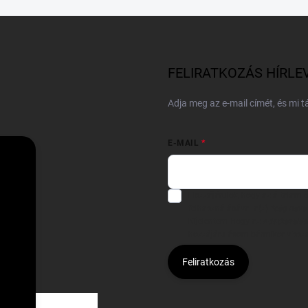
FELIRATKOZÁS HÍRLE
Adja meg az e-mail címét, és mi 
E-MAIL
Hozzájárulok, hogy az általam
felhasználásával a(z)
*cég neve
Kijelentem, hogy az
adatkezelési
hozzájárulásom bármikor viss
Feliratkozás
Á