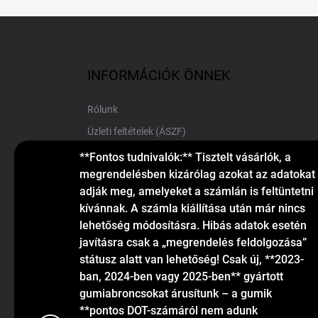
L
á
b
l
INFORMÁCIÓK ÖNNEK
é
c
Rólunk
Üzleti feltételek (ÁSZF)
Elérhetőségek
**Fontos tudnivalók:** Tisztelt vásárlók, a
megrendelésben kizárólag azokat az adatokat
Blog
adják meg, amelyeket a számlán is feltüntetni
kívánnak. A számla kiállítása után már nincs
lehetőség módosításra. Hibás adatok esetén
javításra csak a „megrendelés feldolgozása”
státusz alatt van lehetőség! Csak új, **2023-
ban, 2024-ben vagy 2025-ben** gyártott
gumiabroncsokat árusítunk – a gumik
KAPCSOLAT
**pontos DOT-számáról nem adunk