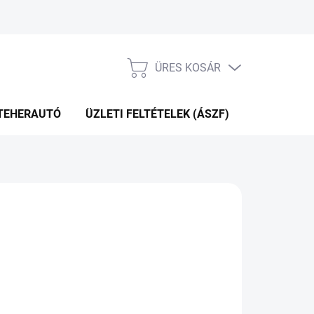
ÜRES KOSÁR
KOSÁR
TEHERAUTÓ
ÜZLETI FELTÉTELEK (ÁSZF)
WEBÁRUHÁ
Hozzáadás a kosárhoz