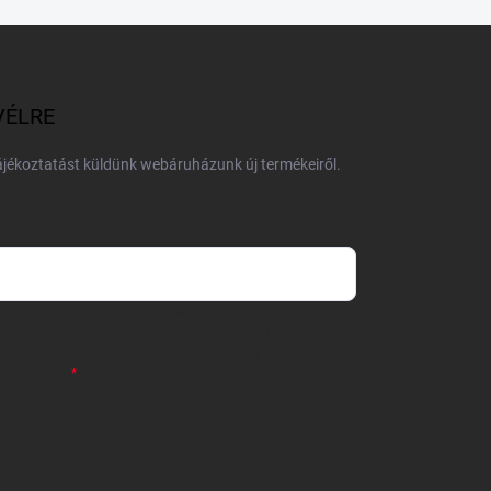
VÉLRE
tájékoztatást küldünk webáruházunk új termékeiről.
 önként megadott nevem és e-mail címem
részemre e-mail útján hírleveleket, ajánlatokat küldjön.
 tájékoztatót
elolvastam. Megértettem, hogy a
zavonhatom.