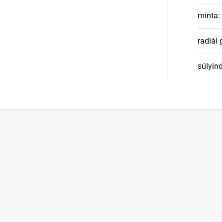
minta
:
radiál
súlyin