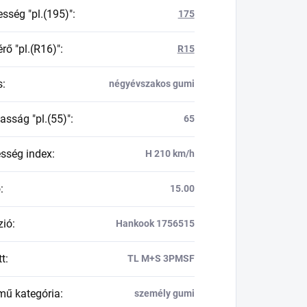
esség "pl.(195)"
:
175
rő "pl.(R16)"
:
R15
s
:
négyévszakos gumi
asság "pl.(55)"
:
65
esség index
:
H 210 km/h
ő
:
15.00
zió
:
Hankook 1756515
tt
:
TL M+S 3PMSF
mű kategória
:
személy gumi