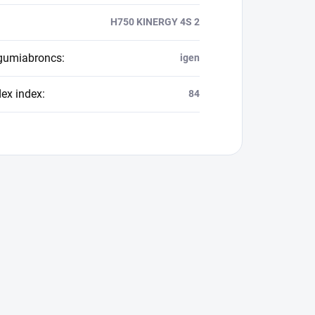
H750 KINERGY 4S 2
 gumiabroncs
:
igen
dex index
:
84