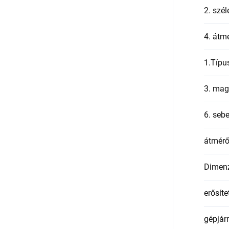
2. szél
4. átmé
1.Típu
3. mag
6. seb
átmér
Dimen
erősíte
gépjár