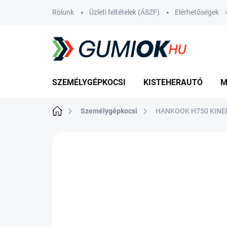
Ugrás
Rólunk
Üzleti feltételek (ÁSZF)
Elérhetőségek
a
fő
tartalomhoz
SZEMÉLYGÉPKOCSI
KISTEHERAUTÓ
M
Kezdőlap
Személygépkocsi
HANKOOK H750 KINER
Nincs értékelés
Ugrás az értékelé