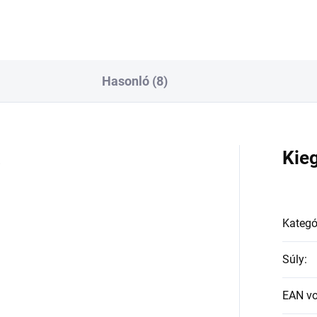
Hasonló (8)
a
Kie
Kategó
Súly
:
EAN v