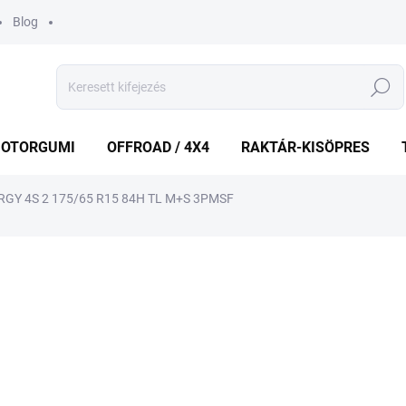
Blog
Keresés
OTORGUMI
OFFROAD / 4X4
RAKTÁR-KISÖPRES
GY 4S 2 175/65 R15 84H TL M+S 3PMSF
shez
MÁRKA:
HANKOOK
25 745 Ft
Egységár:
RAKTÁRON
(>5 DB)
−
+