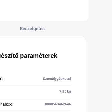
Beszélgetés
gészítő paraméterek
ria
:
Személygépkocsi
7.25 kg
onalkód
:
8808563462646