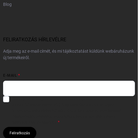
Blog
FELIRATKOZÁS HÍRLEVÉLRE
Adja meg az e-mail címét, és mi tájékoztatást küldünk webáruházunk
új termékeiről.
E-MAIL
Hozzájárulok, hogy az általam önként megadott nevem és e-mail
címem felhasználásával a(z)
*cég neve
részemre e-mail útján
hírleveleket, ajánlatokat küldjön. Kijelentem, hogy az
adatkezelési
tájékoztatót
elolvastam. Megértettem, hogy a hozzájárulásom
bármikor visszavonhatom.
Feliratkozás