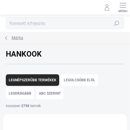
Ugrás
a
fő
tartalomhoz
Keresés
Márka
HANKOOK
T
e
LEGNÉPSZERŰBB TERMÉKEK
LEGOLCSÓBB ELÖL
r
m
LEGDRÁGÁBB
ABC SZERINT
é
k
összesen
2798
termék
e
T
k
e
r
r