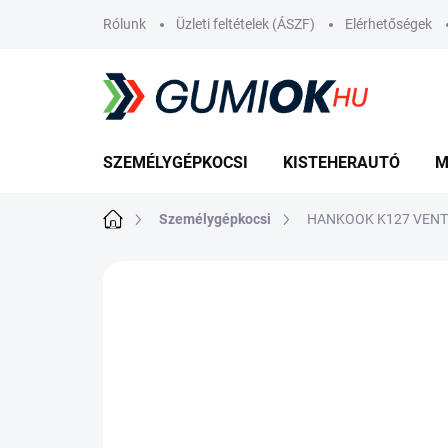
Ugrás
Rólunk
Üzleti feltételek (ÁSZF)
Elérhetőségek
a
fő
tartalomhoz
SZEMÉLYGÉPKOCSI
KISTEHERAUTÓ
M
Kezdőlap
Személygépkocsi
HANKOOK K127 VENTUS
Nincs értékelés
Ugrás az értékelé