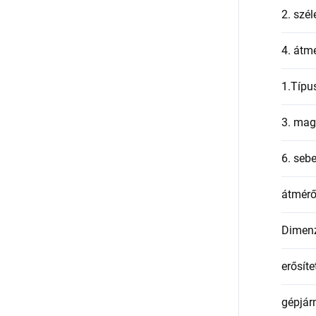
2. szél
4. átmé
1.Típu
3. mag
6. seb
átmér
Dimen
erősíte
gépjár