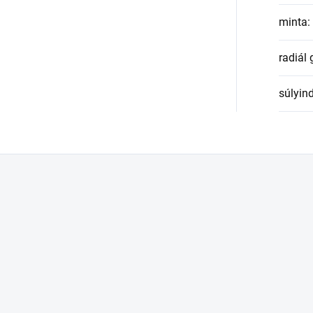
minta
:
radiál
súlyin