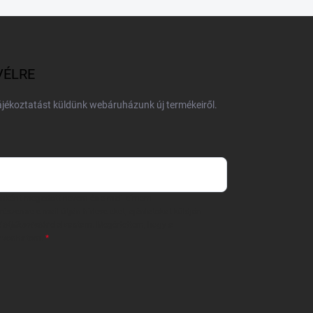
VÉLRE
tájékoztatást küldünk webáruházunk új termékeiről.
 önként megadott nevem és e-mail címem
részemre e-mail útján hírleveleket, ajánlatokat küldjön.
 tájékoztatót
elolvastam. Megértettem, hogy a
zavonhatom.