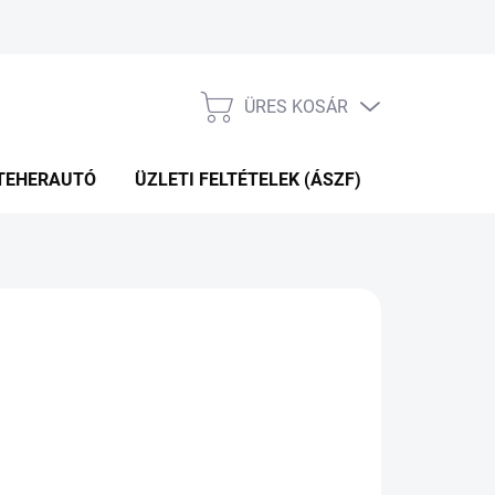
ÜRES KOSÁR
KOSÁR
TEHERAUTÓ
ÜZLETI FELTÉTELEK (ÁSZF)
WEBÁRUHÁ
P+2NA A SZÁLITÁSIG
(>5 DB)
Hozzáadás a kosárhoz