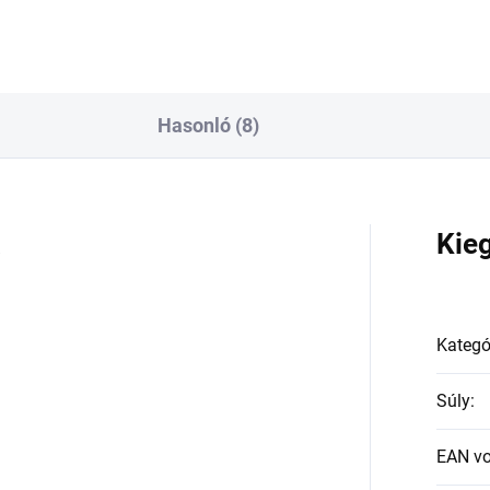
Hasonló (8)
a
Kie
Kategó
Súly
:
EAN v