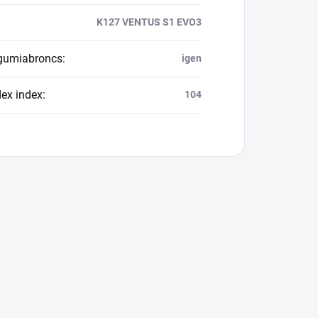
K127 VENTUS S1 EVO3
 gumiabroncs
:
igen
dex index
:
104