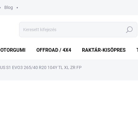
Blog
Keresés
OTORGUMI
OFFROAD / 4X4
RAKTÁR-KISÖPRES
 S1 EVO3 265/40 R20 104Y TL XL ZR FP
shez
MÁRKA:
HANKOOK
68 066 Ft
Egységár:
KÜLSŐ RAKTÁR MAX 8 NA
−
+