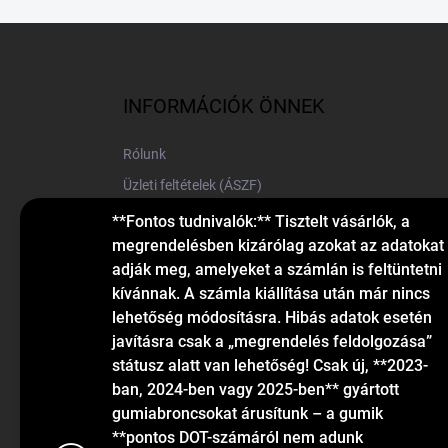
L
á
b
l
INFORMÁCIÓK ÖNNEK
é
c
Rólunk
Üzleti feltételek (ÁSZF)
Elérhetőségek
**Fontos tudnivalók:** Tisztelt vásárlók, a
megrendelésben kizárólag azokat az adatokat
Blog
adják meg, amelyeket a számlán is feltüntetni
kívánnak. A számla kiállítása után már nincs
lehetőség módosításra. Hibás adatok esetén
javításra csak a „megrendelés feldolgozása”
státusz alatt van lehetőség! Csak új, **2023-
ban, 2024-ben vagy 2025-ben** gyártott
gumiabroncsokat árusítunk – a gumik
KAPCSOLAT
**pontos DOT-számáról nem adunk