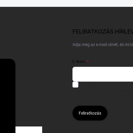
FELIRATKOZÁS HÍRLE
Adja meg az e-mail címét, és mi 
E-MAIL
Hozzájárulok, hogy az általam
felhasználásával a(z)
*cég neve
Kijelentem, hogy az
adatkezelési
hozzájárulásom bármikor viss
Feliratkozás
Á