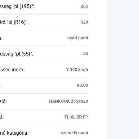
esség "pl.(195)"
:
265
rő "pl.(R16)"
:
R20
s
:
nyári gumi
asság "pl.(55)"
:
40
esség index
:
Y 300 km/h
ő
:
20.00
zió
:
HANKOOK 2654020
tt
:
TL XL ZR FP
mű kategória
:
személy gumi