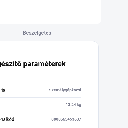
Beszélgetés
gészítő paraméterek
ria
:
Személygépkocsi
13.24 kg
onalkód
:
8808563453637