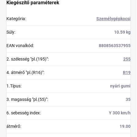
Kiegészítő paraméterek
Kategória
:
Személygépkocsi
Súly
:
10.59 kg
EAN vonalkód
:
8808563537955
2. szélesség "pl.(195)"
:
255
4. átmérő "pl.(R16)"
:
R19
1.Típus
:
nyári gumi
3. magasság "pl.(55)"
:
35
6. sebesség index
:
Y 300 km/h
átmérő
:
19.00