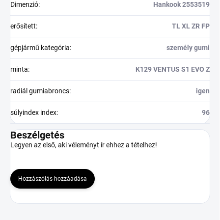
Dimenzió
:
Hankook 2553519
erősített
:
TL XL ZR FP
gépjármű kategória
:
személy gumi
minta
:
K129 VENTUS S1 EVO Z
radiál gumiabroncs
:
igen
súlyindex index
:
96
Beszélgetés
Legyen az első, aki véleményt ír ehhez a tételhez!
Hozzászólás hozzáadása