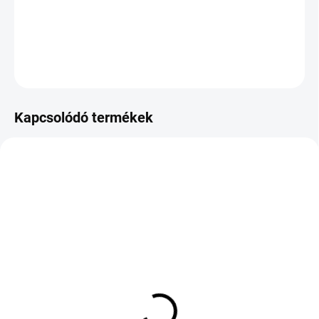
−
+
Hozzáadás a kosárhoz
KÉRDÉS
Kapcsolódó termékek
KÜLSŐ RAKTÁR MAX 4 NAP+2NAP A
KÜLSŐ RAKTÁR MAX 8 NAP+2NA A
SZÁLITÁSIG
SZÁLITÁSIG
(>5 DB)
(>5 DB)
SAILUN ICE BLAZER
SAILUN ATREZZO ZSR2
ALPINE EVO 2 265/50
SUV 285/45 R20 112Y TL