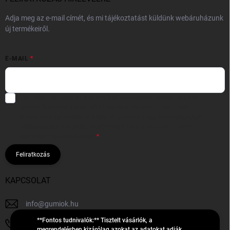
Adja meg az e-mail címét, és mi tájékoztatást küldünk webáruházunk
új termékeiről.
E-MAIL
Hozzájárulok, hogy az általam önként megadott nevem és e-mail
címem felhasználásával a(z)
*cég neve
részemre e-mail útján
hírleveleket, ajánlatokat küldjön. Kijelentem, hogy az
adatkezelési
tájékoztatót
elolvastam. Megértettem, hogy a hozzájárulásom
bármikor visszavonhatom.
Feliratkozás
KAPCSOLAT
info
@
gumiok.hu
**Fontos tudnivalók:** Tisztelt vásárlók, a
+36705429902
megrendelésben kizárólag azokat az adatokat adják