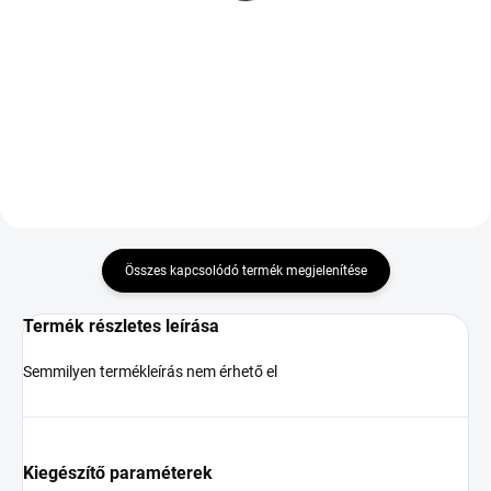
R18 99H TL AL XL
XL
84 559 Ft
22 581 Ft
Kosárba
Kosárba
Összes kapcsolódó termék megjelenítése
Termék részletes leírása
Semmilyen termékleírás nem érhető el
Kiegészítő paraméterek