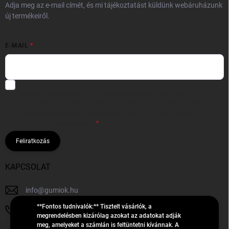
Adja meg az e-mail címét, és mi tájékoztatást küldünk webáruházunk
új termékeiről.
E-MAIL
Hozzájárulok, hogy az általam önként megadott nevem és e-mail
címem felhasználásával a(z)
*cég neve
részemre e-mail útján
hírleveleket, ajánlatokat küldjön. Kijelentem, hogy az
adatkezelési
tájékoztatót
elolvastam. Megértettem, hogy a hozzájárulásom
bármikor visszavonhatom.
Feliratkozás
KAPCSOLAT
info
@
gumiok.hu
**Fontos tudnivalók:** Tisztelt vásárlók, a
+36705429902
megrendelésben kizárólag azokat az adatokat adják
meg, amelyeket a számlán is feltüntetni kívánnak. A