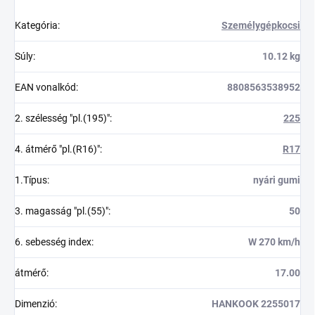
Kategória
:
Személygépkocsi
Súly
:
10.12 kg
EAN vonalkód
:
8808563538952
2. szélesség "pl.(195)"
:
225
4. átmérő "pl.(R16)"
:
R17
1.Típus
:
nyári gumi
3. magasság "pl.(55)"
:
50
6. sebesség index
:
W 270 km/h
átmérő
:
17.00
Dimenzió
:
HANKOOK 2255017