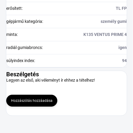
erősített
:
TL FP
gépjármű kategória
:
személy gumi
minta
:
K135 VENTUS PRIME 4
radiál gumiabroncs
:
igen
súlyindex index
:
94
Beszélgetés
Legyen az első, aki véleményt ír ehhez a tételhez!
Hozzászólás hozzáadása