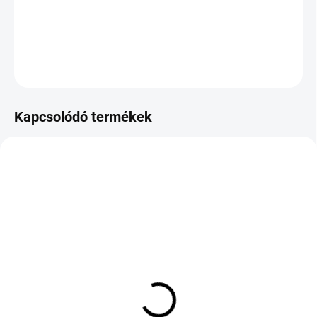
−
+
Hozzáadás a kosárhoz
KÉRDÉS
Kapcsolódó termékek
KÜLSŐ RAKTÁR MAX 8 NAP+2NA A
KÜLSŐ RAKTÁR MAX 8 NAP+2NA A
SZÁLITÁSIG
SZÁLITÁSIG
(>5 DB)
(>5 DB)
CONTINENTAL ECO
GOODRIDE ZUPERECO Z-
CONTACT 7 S 215/55
107 205/55 R16 94W TL