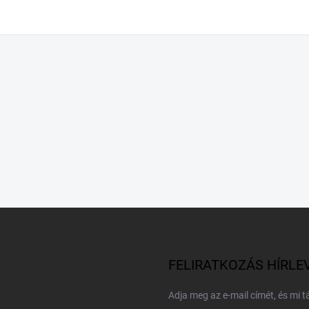
FELIRATKOZÁS HÍRLE
Adja meg az e-mail címét, és mi 