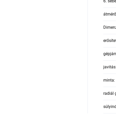
6. seb
átmér
Dimen
erősíte
gépjár
javitás
minta
:
radiál
súlyin