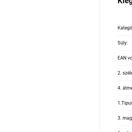
a
Kie
Kategó
Súly
:
EAN v
2. szél
4. átmé
1.Típu
3. mag