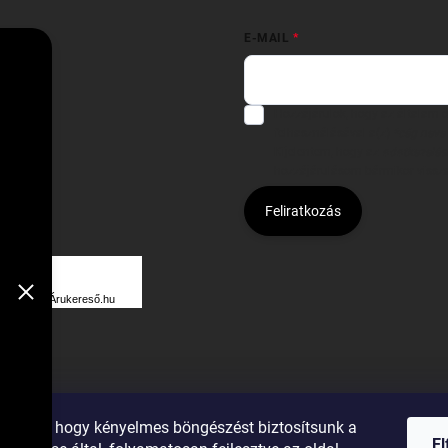
E-MAIL
Hozzájárulok, hogy az általam
felhasználásával a(z)
*cég neve
Kijelentem, hogy az
adatkezelési
hozzájárulásom bármikor viss
Feliratkozás
Á
R
Árukereső.hu
U
K
E
R
ználunk, hogy kényelmes böngészést biztosítsunk a
E
E