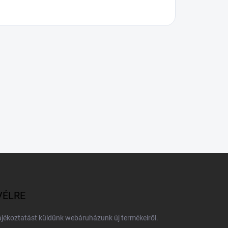
VÉLRE
tájékoztatást küldünk webáruházunk új termékeiről.