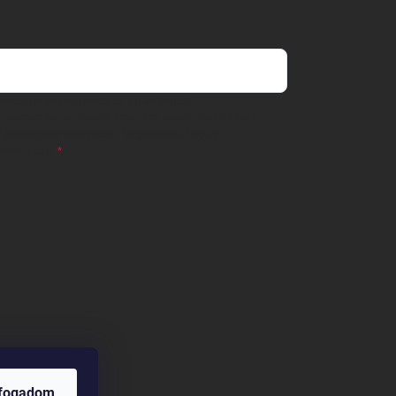
 önként megadott nevem és e-mail címem
részemre e-mail útján hírleveleket, ajánlatokat küldjön.
 tájékoztatót
elolvastam. Megértettem, hogy a
zavonhatom.
lfogadom