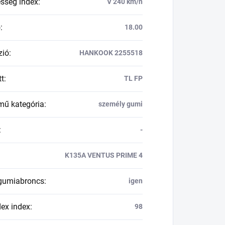
esség index
:
V 240 km/h
ő
:
18.00
zió
:
HANKOOK 2255518
tt
:
TL FP
mű kategória
:
személy gumi
:
-
K135A VENTUS PRIME 4
 gumiabroncs
:
igen
dex index
:
98