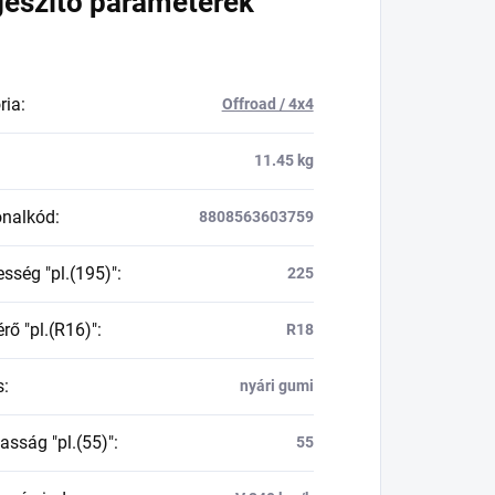
gészítő paraméterek
ria
:
Offroad / 4x4
11.45 kg
onalkód
:
8808563603759
esség "pl.(195)"
:
225
rő "pl.(R16)"
:
R18
s
:
nyári gumi
asság "pl.(55)"
:
55