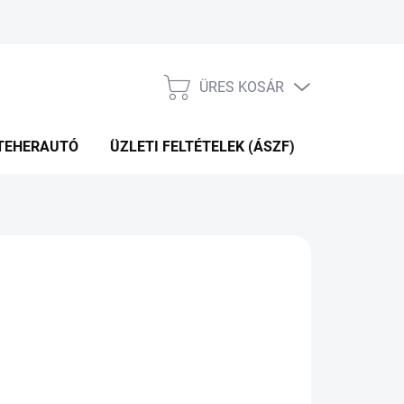
ÜRES KOSÁR
KOSÁR
TEHERAUTÓ
ÜZLETI FELTÉTELEK (ÁSZF)
WEBÁRUHÁ
P+2NAP A SZÁLITÁSIG
(2 DB)
Hozzáadás a kosárhoz