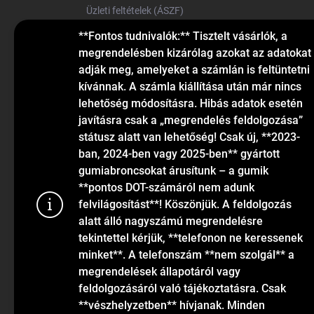
Üzleti feltételek (ÁSZF)
Elérhetőségek
**Fontos tudnivalók:** Tisztelt vásárlók, a
megrendelésben kizárólag azokat az adatokat
Blog
adják meg, amelyeket a számlán is feltüntetni
kívánnak. A számla kiállítása után már nincs
lehetőség módosításra. Hibás adatok esetén
javításra csak a „megrendelés feldolgozása”
státusz alatt van lehetőség! Csak új, **2023-
ban, 2024-ben vagy 2025-ben** gyártott
gumiabroncsokat árusítunk – a gumik
KAPCSOLAT
**pontos DOT-számáról nem adunk
felvilágosítást**! Köszönjük. A feldolgozás
alatt álló nagyszámú megrendelésre
info
@
gumiok.hu
tekintettel kérjük, **telefonon ne keressenek
+36705429902
minket**. A telefonszám **nem szolgál** a
megrendelések állapotáról vagy
feldolgozásáról való tájékoztatásra. Csak
Sütiket has
**vészhelyzetben** hívjanak. Minden