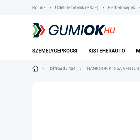
Ugrás
Rólunk
Üzleti feltételek (ÁSZF)
Elérhetőségek
a
fő
tartalomhoz
SZEMÉLYGÉPKOCSI
KISTEHERAUTÓ
M
Kezdőlap
Offroad / 4x4
HANKOOK K135A VENTUS P
Nincs értékelés
Ugrás az értékelé