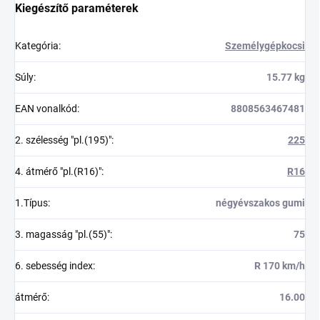
Kiegészítő paraméterek
Kategória
:
Személygépkocsi
Súly
:
15.77 kg
EAN vonalkód
:
8808563467481
2. szélesség "pl.(195)"
:
225
4. átmérő "pl.(R16)"
:
R16
1.Típus
:
négyévszakos gumi
3. magasság "pl.(55)"
:
75
6. sebesség index
:
R 170 km/h
átmérő
:
16.00