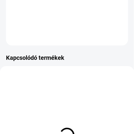
−
+
Hozzáadás a kosárhoz
KÉRDÉS
Kapcsolódó termékek
KÜLSŐ RAKTÁR MAX 2 NAP+2NAP A
KÜLSŐ RAKTÁR MAX 8 NAP+2NA A
SZÁLITÁSIG
SZÁLITÁSIG
(>5 DB)
(>5 DB)