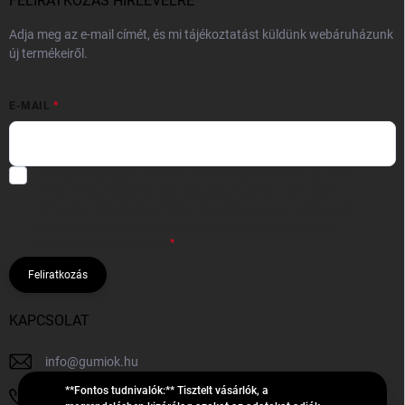
FELIRATKOZÁS HÍRLEVÉLRE
Adja meg az e-mail címét, és mi tájékoztatást küldünk webáruházunk
új termékeiről.
E-MAIL
Hozzájárulok, hogy az általam önként megadott nevem és e-mail
címem felhasználásával a(z)
*cég neve
részemre e-mail útján
hírleveleket, ajánlatokat küldjön. Kijelentem, hogy az
adatkezelési
tájékoztatót
elolvastam. Megértettem, hogy a hozzájárulásom
bármikor visszavonhatom.
Feliratkozás
KAPCSOLAT
info
@
gumiok.hu
**Fontos tudnivalók:** Tisztelt vásárlók, a
+36705429902