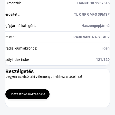
Dimenzió
:
HANKOOK 2257516
erősített
:
TL C 8PR M+S 3PMSF
gépjármű kategória
:
Haszongépjármű
minta
:
RA30 VANTRA ST AS2
radiál gumiabroncs
:
igen
súlyindex index
:
121/120
Beszélgetés
Legyen az első, aki véleményt ír ehhez a tételhez!
Hozzászólás hozzáadása