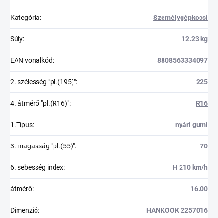
Kategória
:
Személygépkocsi
Súly
:
12.23 kg
EAN vonalkód
:
8808563334097
2. szélesség "pl.(195)"
:
225
4. átmérő "pl.(R16)"
:
R16
1.Típus
:
nyári gumi
3. magasság "pl.(55)"
:
70
6. sebesség index
:
H 210 km/h
átmérő
:
16.00
Dimenzió
:
HANKOOK 2257016