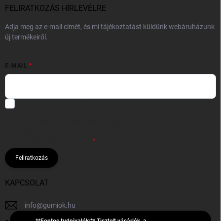
FELIRATKOZÁS HÍRLEVÉLRE
Adja meg az e-mail címét, és mi tájékoztatást küldünk webáruházunk
új termékeiről.
E-MAIL
Hozzájárulok, hogy az általam önként megadott nevem és e-mail
címem felhasználásával a(z)
*cég neve
részemre e-mail útján
hírleveleket, ajánlatokat küldjön. Kijelentem, hogy az
adatkezelési
tájékoztatót
elolvastam. Megértettem, hogy a hozzájárulásom
bármikor visszavonhatom.
Feliratkozás
KAPCSOLAT
info
@
gumiok.hu
**Fontos tudnivalók:** Tisztelt vásárlók, a