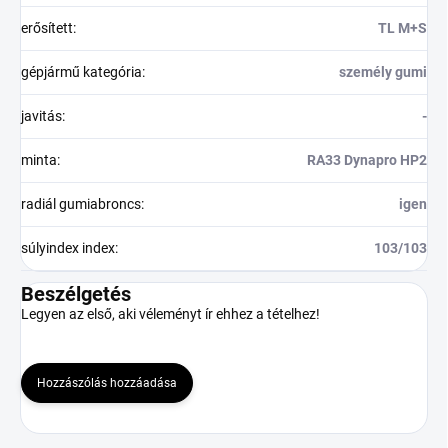
erősített
:
TL M+S
gépjármű kategória
:
személy gumi
javitás
:
-
minta
:
RA33 Dynapro HP2
radiál gumiabroncs
:
igen
súlyindex index
:
103/103
Beszélgetés
Legyen az első, aki véleményt ír ehhez a tételhez!
Hozzászólás hozzáadása