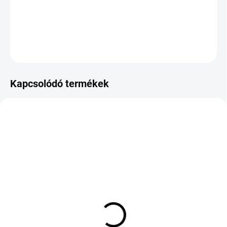
−
+
Hozzáadás a kosárhoz
KÉRDÉS
Kapcsolódó termékek
KÜLSŐ RAKTÁR MAX 4 NAP+2NAP A
KÜLSŐ RAKTÁR MAX 8 NAP+2NA A
SZÁLITÁSIG
SZÁLITÁSIG
(>5 DB)
(>5 DB)
KLEBER DYNAXER HP5
LANDSPIDER
205/55 R16 94W TL XL
EUROTRAXX A/S 185/70