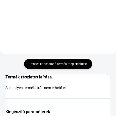
R14 88T TL M+S 3PMSF
29 502 Ft
25 592 Ft
Kosárba
Kosárba
Összes kapcsolódó termék megjelenítése
Termék részletes leírása
Semmilyen termékleírás nem érhető el
Kiegészítő paraméterek