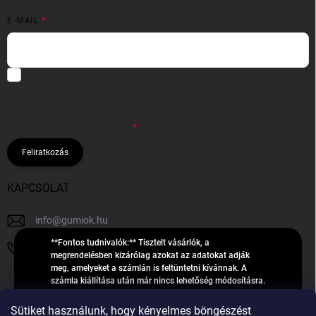
E-MAIL
Hozzájárulok, hogy az általam önként megadott nevem és e-mail
címem felhasználásával a(z)
*cég neve
részemre e-mail útján
hírleveleket, ajánlatokat küldjön. Kijelentem, hogy az
adatkezelési
tájékoztatót
elolvastam. Megértettem, hogy a hozzájárulásom
bármikor visszavonhatom.
Feliratkozás
KAPCSOLAT
info
@
gumiok.hu
**Fontos tudnivalók:** Tisztelt vásárlók, a
+36705429902
megrendelésben kizárólag azokat az adatokat adják
meg, amelyeket a számlán is feltüntetni kívánnak. A
számla kiállítása után már nincs lehetőség módosításra.
Hibás adatok esetén javításra csak a „megrendelés
Á
feldolgozása” státusz alatt van lehetőség! Csak új,
Sütiket használunk, hogy kényelmes böngészést
R