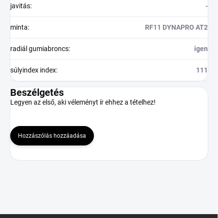
javitás
:
-
minta
:
RF11 DYNAPRO AT2
radiál gumiabroncs
:
igen
súlyindex index
:
111
Beszélgetés
Legyen az első, aki véleményt ír ehhez a tételhez!
Hozzászólás hozzáadása