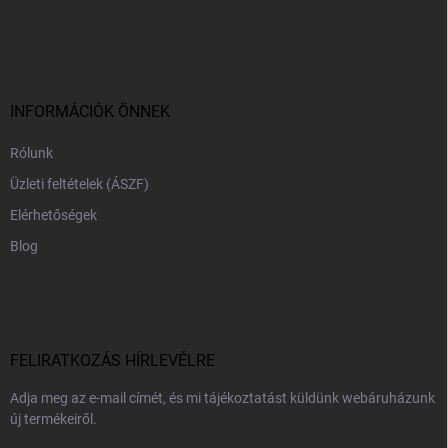
L
á
b
l
é
c
INFORMÁCIÓK ÖNNEK
Rólunk
Üzleti feltételek (ÁSZF)
Elérhetőségek
Blog
FELIRATKOZÁS HÍRLEVÉLRE
Adja meg az e-mail címét, és mi tájékoztatást küldünk webáruházunk
új termékeiről.