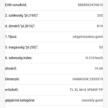
EAN vonalkód
:
8808563476810
2. szélesség "pl.(195)"
:
255
4. átmérő "pl.(R16)"
:
R19
1.Típus
:
négyévszakos gumi
3. magasság "pl.(55)"
:
55
6. sebesség index
:
H 210 km/h
átmérő
:
19.00
Dimenzió
:
HANKOOK 2555519
erősített
:
TL XL M+S 3PMSF FP
gépjármű kategória
:
személy gumi