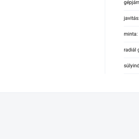
gépjár
javitás
minta
:
radiál
súlyin