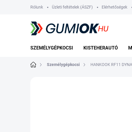
Ugrás
Rólunk
Üzleti feltételek (ÁSZF)
Elérhetőségek
a
fő
tartalomhoz
SZEMÉLYGÉPKOCSI
KISTEHERAUTÓ
M
Kezdőlap
Személygépkocsi
HANKOOK RF11 DYNAP
Nincs értékelés
Ugrás az értékelé