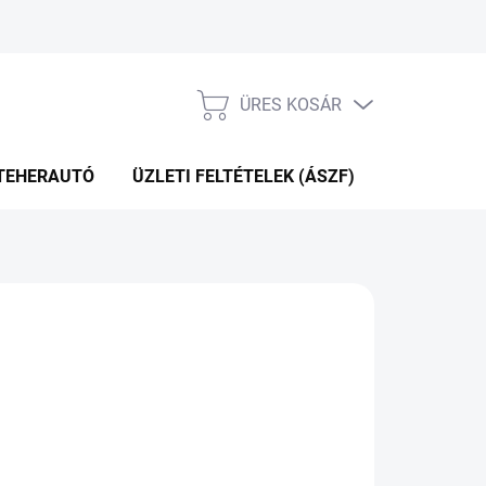
ÜRES KOSÁR
KOSÁR
TEHERAUTÓ
ÜZLETI FELTÉTELEK (ÁSZF)
WEBÁRUHÁ
Hozzáadás a kosárhoz