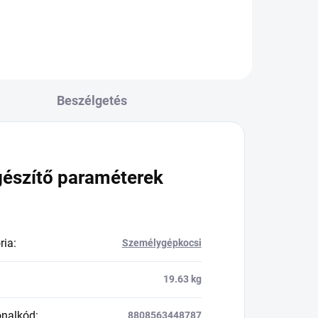
Beszélgetés
gészítő paraméterek
ria
:
Személygépkocsi
19.63 kg
onalkód
:
8808563448787