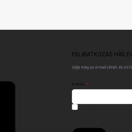
FELIRATKOZÁS HÍRLE
Adja meg az e-mail címét, és mi 
E-MAIL
Hozzájárulok, hogy az általam
felhasználásával a(z)
*cég neve
Kijelentem, hogy az
adatkezelési
hozzájárulásom bármikor viss