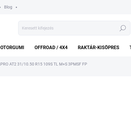
Blog
Keresés
OTORGUMI
OFFROAD / 4X4
RAKTÁR-KISÖPRES
RO AT2 31/10.50 R15 109S TL M+S 3PMSF FP
shez
MÁRKA:
HANKOOK
67 486 Ft
Egységár:
RAKTÁRON
(1 DB)
−
+