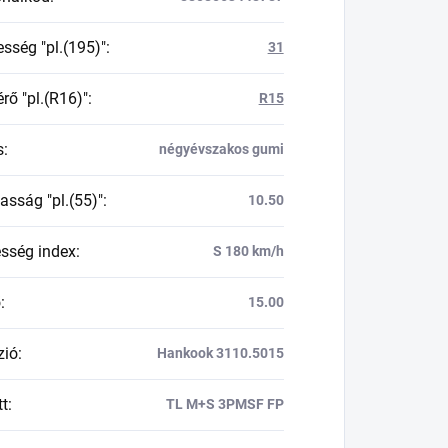
esség "pl.(195)"
:
31
rő "pl.(R16)"
:
R15
s
:
négyévszakos gumi
asság "pl.(55)"
:
10.50
esség index
:
S 180 km/h
ő
:
15.00
zió
:
Hankook 3110.5015
tt
:
TL M+S 3PMSF FP