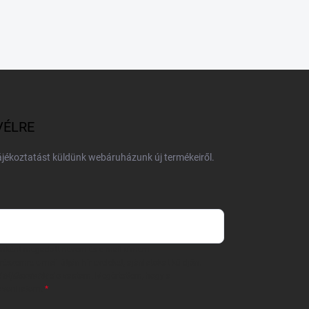
VÉLRE
tájékoztatást küldünk webáruházunk új termékeiről.
 önként megadott nevem és e-mail címem
részemre e-mail útján hírleveleket, ajánlatokat küldjön.
 tájékoztatót
elolvastam. Megértettem, hogy a
zavonhatom.