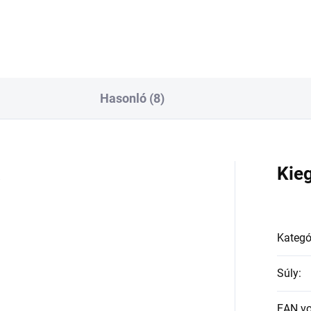
Hasonló (8)
a
Kie
Kategó
Súly
:
EAN v