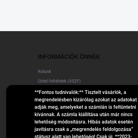
L
á
b
l
INFORMÁCIÓK ÖNNEK
é
c
Rólunk
Üzleti feltételek (ÁSZF)
Elérhetőségek
**Fontos tudnivalók:** Tisztelt vásárlók, a
megrendelésben kizárólag azokat az adatokat
Blog
adják meg, amelyeket a számlán is feltüntetni
kívánnak. A számla kiállítása után már nincs
lehetőség módosításra. Hibás adatok esetén
javításra csak a „megrendelés feldolgozása”
státusz alatt van lehetőség! Csak új, **2023-