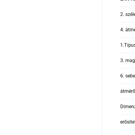
2. szél
4. átmé
1.Típu
3. mag
6. seb
átmér
Dimen
erősíte