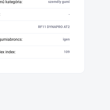
mű kategória
:
személy gumi
:
-
RF11 DYNAPRO AT2
 gumiabroncs
:
igen
dex index
:
109