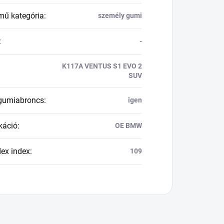
mű kategória
:
személy gumi
:
-
K117A VENTUS S1 EVO 2
SUV
 gumiabroncs
:
igen
káció
:
OE BMW
dex index
:
109