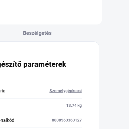
Beszélgetés
gészítő paraméterek
ria
:
Személygépkocsi
13.74 kg
onalkód
:
8808563363127