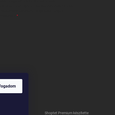
 önként megadott nevem és e-mail címem
részemre e-mail útján hírleveleket, ajánlatokat küldjön.
 tájékoztatót
elolvastam. Megértettem, hogy a
zavonhatom.
lfogadom
Shoptet Premium készítette