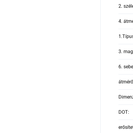
2. szél
4. átmé
1.Típu
3. mag
6. seb
átmér
Dimen
DOT
:
erősíte