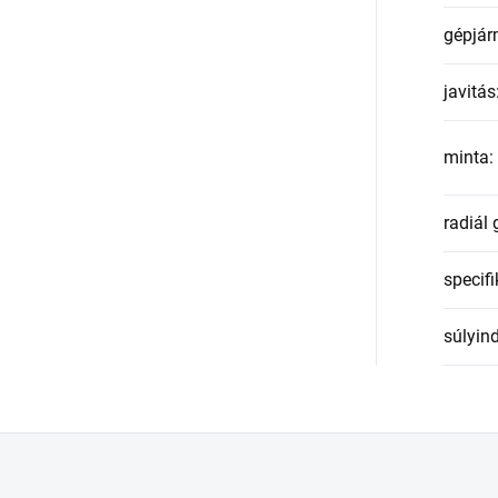
gépjár
javitás
minta
:
radiál
specifi
súlyin