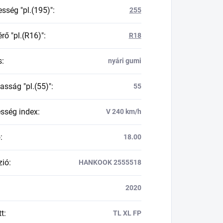
esség "pl.(195)"
:
255
rő "pl.(R16)"
:
R18
s
:
nyári gumi
asság "pl.(55)"
:
55
esség index
:
V 240 km/h
ő
:
18.00
zió
:
HANKOOK 2555518
2020
tt
:
TL XL FP