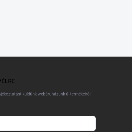
VÉLRE
tájékoztatást küldünk webáruházunk új termékeiről.