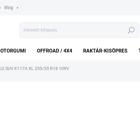
Blog
Keresés
OTORGUMI
OFFROAD / 4X4
RAKTÁR-KISÖPRES
vo2 SUV K117A XL 255/55 R18 109V
shez
MÁRKA:
HANKOOK
31 444 Ft
29 5
Egységár:
KÉT MUNKANAP
(1 DB)
VÁRHATÓ KÉZBESÍTÉS:
2026.8