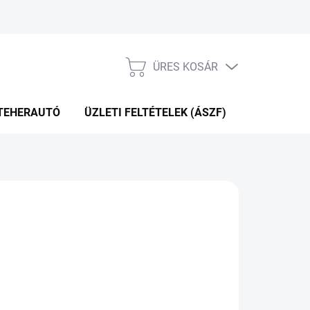
ÜRES KOSÁR
KOSÁR
TEHERAUTÓ
ÜZLETI FELTÉTELEK (ÁSZF)
WEBÁRUHÁ
50 Ft
.12