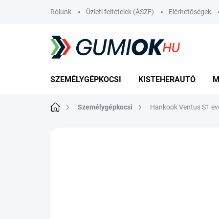
Ugrás
Rólunk
Üzleti feltételek (ÁSZF)
Elérhetőségek
a
fő
tartalomhoz
SZEMÉLYGÉPKOCSI
KISTEHERAUTÓ
M
Kezdőlap
Személygépkocsi
Hankook Ventus S1 e
Nincs értékelés
Ugrás az értékelé