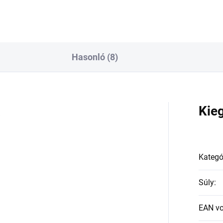
Hasonló (8)
a
Kie
Kategó
Súly
:
EAN v