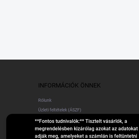
L
á
b
l
INFORMÁCIÓK ÖNNEK
é
c
Rólunk
Üzleti feltételek (ÁSZF)
Elérhetőségek
**Fontos tudnivalók:** Tisztelt vásárlók, a
megrendelésben kizárólag azokat az adatokat
Blog
adják meg, amelyeket a számlán is feltüntetni