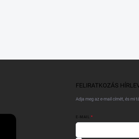
FELIRATKOZÁS HÍRLE
Adja meg az e-mail címét, és mi 
E-MAIL