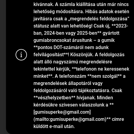
kívánnak. A számla kiállítása után már nincs
lehetőség módosításra. Hibás adatok esetén
javításra csak a „megrendelés feldolgozása”
státusz alatt van lehetőség! Csak új, **2023-
ban, 2024-ben vagy 2025-ben** gyártott
gumiabroncsokat árusítunk – a gumik
KAPCSOLAT
**pontos DOT-számáról nem adunk
felvilágosítást**! Köszönjük. A feldolgozás
alatt álló nagyszámú megrendelésre
info
@
gumiok.hu
tekintettel kérjük, **telefonon ne keressenek
+36705429902
minket**. A telefonszám **nem szolgál** a
megrendelések állapotáról vagy
feldolgozásáról való tájékoztatásra. Csak
Sütiket has
**vészhelyzetben** hívjanak. Minden
látogatások 
kérdésükre szívesen válaszolunk a **
funkcionalit
[gumisuperke@gmail.com]
információk
(mailto:gumisuperke@gmail.com)** címre
küldött e-mail után.
Beállítás
Copyright 2026
GumiOK.hu webáruház
. Minden jog fen