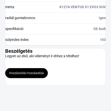
minta
:
K127A VENTUS S1 EVO3 SUV
radiál gumiabroncs
:
igen
specifikáció
:
OE Audi
súlyindex index
:
103
Beszélgetés
Legyen az első, aki véleményt ír ehhez a tételhez!
Hozzászólás hozzáadása