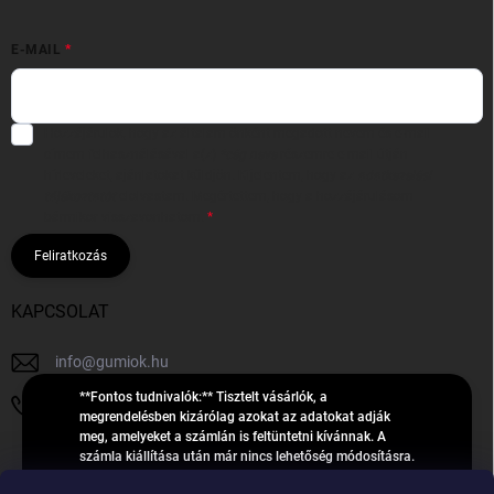
E-MAIL
Hozzájárulok, hogy az általam önként megadott nevem és e-mail
címem felhasználásával a(z)
*cég neve
részemre e-mail útján
hírleveleket, ajánlatokat küldjön. Kijelentem, hogy az
adatkezelési
tájékoztatót
elolvastam. Megértettem, hogy a hozzájárulásom
bármikor visszavonhatom.
Feliratkozás
KAPCSOLAT
info
@
gumiok.hu
**Fontos tudnivalók:** Tisztelt vásárlók, a
+36705429902
megrendelésben kizárólag azokat az adatokat adják
meg, amelyeket a számlán is feltüntetni kívánnak. A
számla kiállítása után már nincs lehetőség módosításra.
Hibás adatok esetén javításra csak a „megrendelés
Á