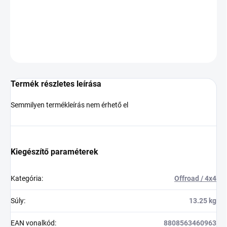
−
+
Hozzáadás a kosárhoz
KÉRDÉS
Termék részletes leírása
Semmilyen termékleírás nem érhető el
Kiegészítő paraméterek
Kategória
:
Offroad / 4x4
Súly
:
13.25 kg
EAN vonalkód
:
8808563460963