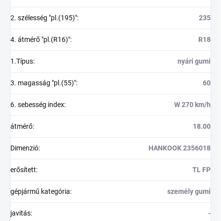
2. szélesség "pl.(195)"
:
235
4. átmérő "pl.(R16)"
:
R18
1.Típus
:
nyári gumi
3. magasság "pl.(55)"
:
60
6. sebesség index
:
W 270 km/h
átmérő
:
18.00
Dimenzió
:
HANKOOK 2356018
erősített
:
TL FP
gépjármű kategória
:
személy gumi
javitás
:
-