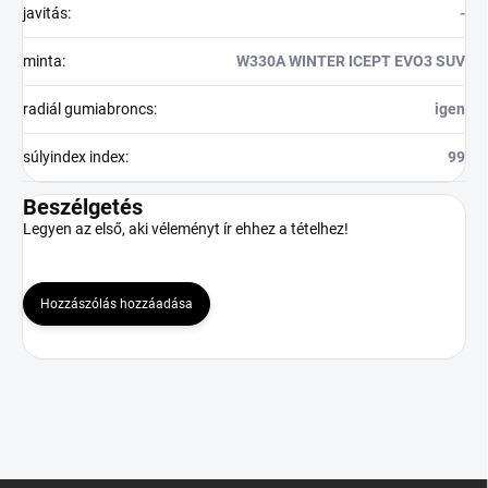
javitás
:
-
minta
:
W330A WINTER ICEPT EVO3 SUV
radiál gumiabroncs
:
igen
súlyindex index
:
99
Beszélgetés
Legyen az első, aki véleményt ír ehhez a tételhez!
Hozzászólás hozzáadása