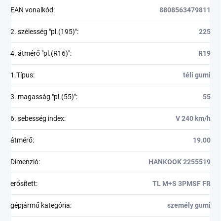
EAN vonalkód
:
8808563479811
2. szélesség "pl.(195)"
:
225
4. átmérő "pl.(R16)"
:
R19
1.Típus
:
téli gumi
3. magasság "pl.(55)"
:
55
6. sebesség index
:
V 240 km/h
átmérő
:
19.00
Dimenzió
:
HANKOOK 2255519
erősített
:
TL M+S 3PMSF FR
gépjármű kategória
:
személy gumi