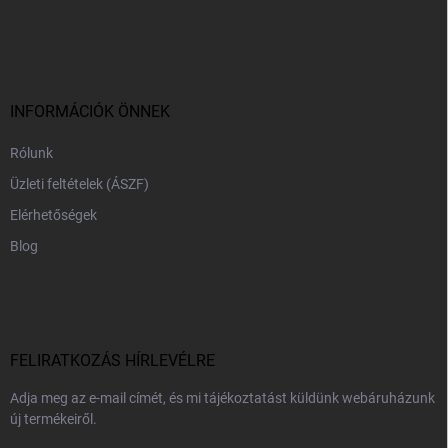
L
á
b
l
é
c
INFORMÁCIÓK ÖNNEK
Rólunk
Üzleti feltételek (ÁSZF)
Elérhetőségek
Blog
FELIRATKOZÁS HÍRLEVÉLRE
Adja meg az e-mail címét, és mi tájékoztatást küldünk webáruházunk
új termékeiről.