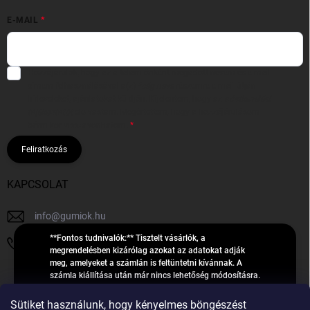
E-MAIL
Hozzájárulok, hogy az általam önként megadott nevem és e-mail
címem felhasználásával a(z)
*cég neve
részemre e-mail útján
hírleveleket, ajánlatokat küldjön. Kijelentem, hogy az
adatkezelési
tájékoztatót
elolvastam. Megértettem, hogy a hozzájárulásom
bármikor visszavonhatom.
Feliratkozás
KAPCSOLAT
info
@
gumiok.hu
**Fontos tudnivalók:** Tisztelt vásárlók, a
+36705429902
megrendelésben kizárólag azokat az adatokat adják
meg, amelyeket a számlán is feltüntetni kívánnak. A
számla kiállítása után már nincs lehetőség módosításra.
Hibás adatok esetén javításra csak a „megrendelés
Á
feldolgozása” státusz alatt van lehetőség! Csak új,
Sütiket használunk, hogy kényelmes böngészést
R