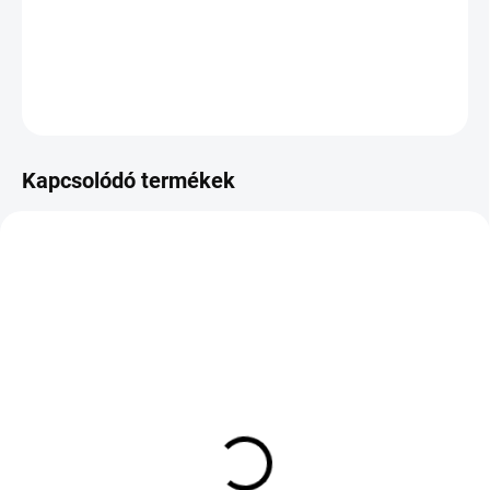
−
+
Hozzáadás a kosárhoz
KÉRDÉS
Kapcsolódó termékek
KÜLSŐ RAKTÁR MAX 8 NAP+2NA A
KÜLSŐ RAKTÁR MAX 8 NAP+2NA A
SZÁLITÁSIG
SZÁLITÁSIG
(>5 DB)
(>5 DB)
ROADX RX FROST WH01
NOVEX SP A5 215/55
155/70 R13 75T TL M+S
R17 98W TL XL ZR