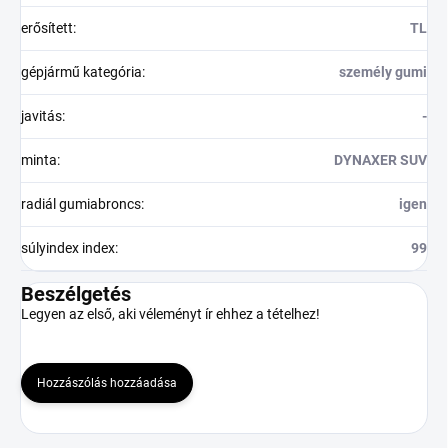
erősített
:
TL
gépjármű kategória
:
személy gumi
javitás
:
-
minta
:
DYNAXER SUV
radiál gumiabroncs
:
igen
súlyindex index
:
99
Beszélgetés
Legyen az első, aki véleményt ír ehhez a tételhez!
Hozzászólás hozzáadása