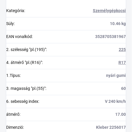
Kategória
:
Személygépkocsi
Súly
:
10.46 kg
EAN vonalkód
:
3528705381967
2. szélesség "pl.(195)"
:
225
4. átmérő "pl.(R16)"
:
R17
1.Típus
:
nyári gumi
3. magasság "pl.(55)"
:
60
6. sebesség index
:
V 240 km/h
átmérő
:
17.00
Dimenzió
:
Kleber 2256017