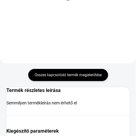
3PMSF
39 702 Ft
29 107 Ft
Kosárba
Kosárba
Összes kapcsolódó termék megjelenítése
Termék részletes leírása
Semmilyen termékleírás nem érhető el
Kiegészítő paraméterek