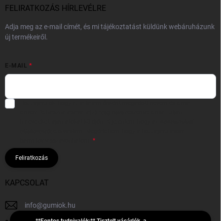
FELIRATKOZÁS HÍRLEVÉLRE
Adja meg az e-mail címét, és mi tájékoztatást küldünk webáruházunk
új termékeiről.
E-MAIL
Hozzájárulok, hogy az általam önként megadott nevem és e-mail
címem felhasználásával a(z)
*cég neve
részemre e-mail útján
hírleveleket, ajánlatokat küldjön. Kijelentem, hogy az
adatkezelési
tájékoztatót
elolvastam. Megértettem, hogy a hozzájárulásom
bármikor visszavonhatom.
Feliratkozás
KAPCSOLAT
info
@
gumiok.hu
**Fontos tudnivalók:** Tisztelt vásárlók, a