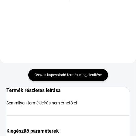
M+S 3PMSF XL
36 931 Ft
50 029 Ft
Kosárba
Kosárba
Összes kapcsolódó termék megjelenítése
Termék részletes leírása
Semmilyen termékleírás nem érhető el
Kiegészítő paraméterek