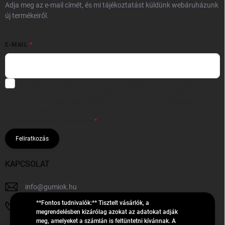
Adja meg az e-mail címét, és mi tájékoztatást küldünk webáruházunk
új termékeiről.
E-MAIL
Hozzájárulok, hogy az általam önként megadott nevem és e-mail
címem felhasználásával a(z)
*cég neve
részemre e-mail útján
hírleveleket, ajánlatokat küldjön. Kijelentem, hogy az
adatkezelési
tájékoztatót
elolvastam. Megértettem, hogy a hozzájárulásom
bármikor visszavonhatom.
Feliratkozás
KAPCSOLAT
info
@
gumiok.hu
**Fontos tudnivalók:** Tisztelt vásárlók, a
+36705429902
megrendelésben kizárólag azokat az adatokat adják
meg, amelyeket a számlán is feltüntetni kívánnak. A