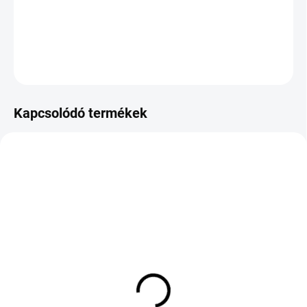
−
+
Hozzáadás a kosárhoz
KÉRDÉS
Kapcsolódó termékek
KÜLSŐ RAKTÁR MAX 1 NAP+2NAP A
KÜLSŐ RAKTÁR MAX 8 NAP+2NA A
SZÁLITÁSIG
SZÁLITÁSIG
(>5 DB)
(>5 DB)
KLEBER DYNAXER HP5
BRIDGESTONE BLIZZAK
215/65 R17 99V TL
ICE 215/60 R16 99S TL