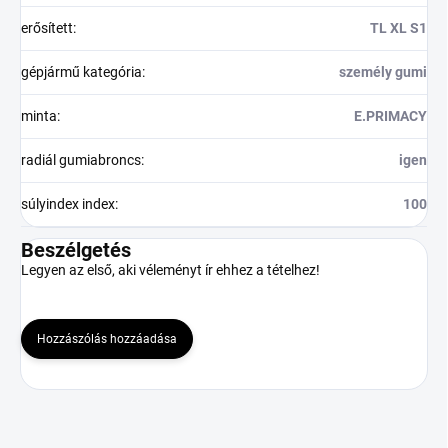
erősített
:
TL XL S1
gépjármű kategória
:
személy gumi
minta
:
E.PRIMACY
radiál gumiabroncs
:
igen
súlyindex index
:
100
Beszélgetés
Legyen az első, aki véleményt ír ehhez a tételhez!
Hozzászólás hozzáadása