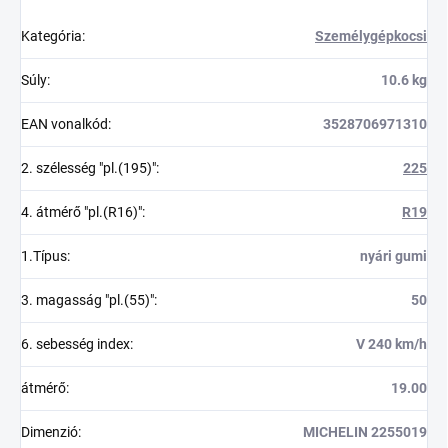
Kategória
:
Személygépkocsi
Súly
:
10.6 kg
EAN vonalkód
:
3528706971310
2. szélesség "pl.(195)"
:
225
4. átmérő "pl.(R16)"
:
R19
1.Típus
:
nyári gumi
3. magasság "pl.(55)"
:
50
6. sebesség index
:
V 240 km/h
átmérő
:
19.00
Dimenzió
:
MICHELIN 2255019