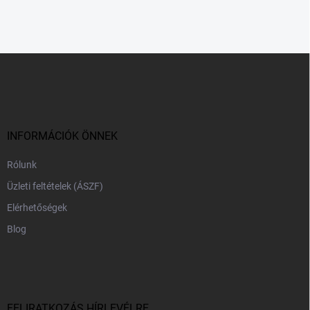
L
á
b
l
é
c
INFORMÁCIÓK ÖNNEK
Rólunk
Üzleti feltételek (ÁSZF)
Elérhetőségek
Blog
FELIRATKOZÁS HÍRLEVÉLRE