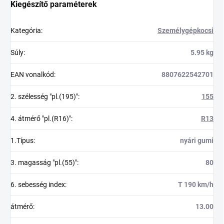
Kiegészítő paraméterek
Kategória
:
Személygépkocsi
Súly
:
5.95 kg
EAN vonalkód
:
8807622542701
2. szélesség "pl.(195)"
:
155
4. átmérő "pl.(R16)"
:
R13
1.Típus
:
nyári gumi
3. magasság "pl.(55)"
:
80
6. sebesség index
:
T 190 km/h
átmérő
:
13.00