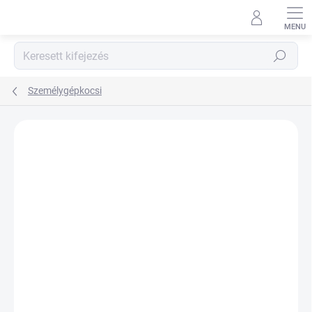
Ugrás
a
fő
tartalomhoz
Keresés
Személygépkocsi
Nincs értékelés
Ugrás az értékeléshez
MÁRKA:
NEXEN