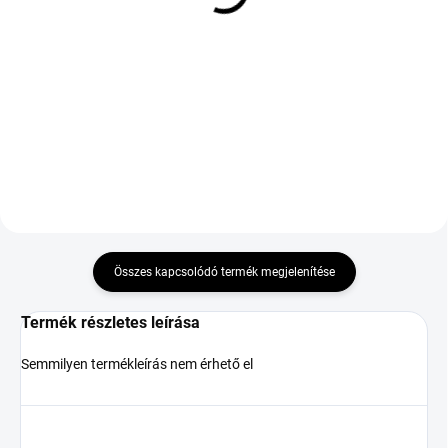
XL ZR
R18 91W TL ZR FR
33 505 Ft
56 177 Ft
Kosárba
Kosárba
Összes kapcsolódó termék megjelenítése
Termék részletes leírása
Semmilyen termékleírás nem érhető el