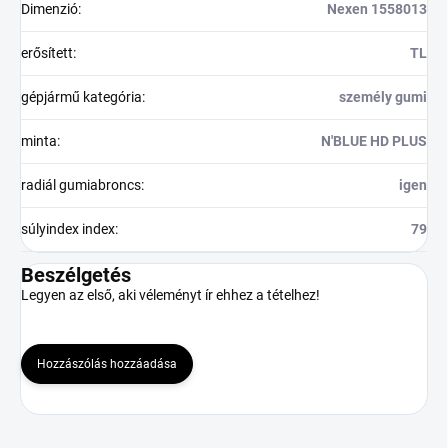
Dimenzió
:
Nexen 1558013
erősített
:
TL
gépjármű kategória
:
személy gumi
minta
:
N'BLUE HD PLUS
radiál gumiabroncs
:
igen
súlyindex index
:
79
Beszélgetés
Legyen az első, aki véleményt ír ehhez a tételhez!
Hozzászólás hozzáadása