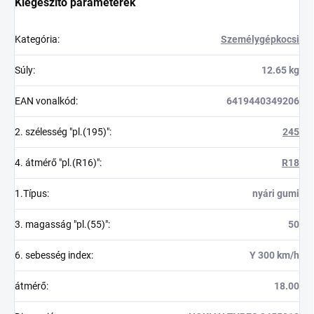
Kiegészítő paraméterek
Kategória
:
Személygépkocsi
Súly
:
12.65 kg
EAN vonalkód
:
6419440349206
2. szélesség "pl.(195)"
:
245
4. átmérő "pl.(R16)"
:
R18
1.Típus
:
nyári gumi
3. magasság "pl.(55)"
:
50
6. sebesség index
:
Y 300 km/h
átmérő
:
18.00