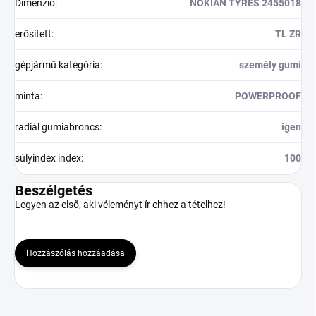
Dimenzió
:
NOKIAN TYRES 2455018
erősített
:
TL ZR
gépjármű kategória
:
személy gumi
minta
:
POWERPROOF
radiál gumiabroncs
:
igen
súlyindex index
:
100
Beszélgetés
Legyen az első, aki véleményt ír ehhez a tételhez!
Hozzászólás hozzáadása