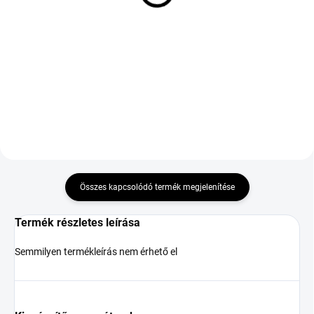
TL XL FP
30 330 Ft
41 891 Ft
Kosárba
Kosárba
Összes kapcsolódó termék megjelenítése
Termék részletes leírása
Semmilyen termékleírás nem érhető el