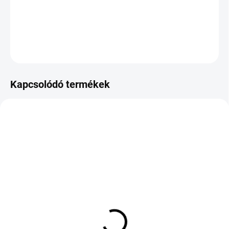
−
+
Hozzáadás a kosárhoz
KÉRDÉS
Kapcsolódó termékek
KÜLSŐ RAKTÁR MAX 8 NAP+2NA A
KÜLSŐ RAKTÁR MAX 8 NAP+2NA A
SZÁLITÁSIG
SZÁLITÁSIG
(>5 DB)
(>5 DB)
PETLAS VELOX SPORT
ROYAL BLACK ROYAL
PT741 235/40 R18 95W
MILE 195/55 R16 87V TL