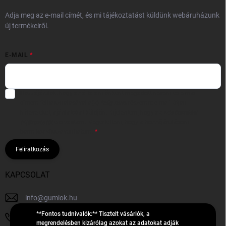
Adja meg az e-mail címét, és mi tájékoztatást küldünk webáruházunk
új termékeiről.
E-MAIL
Hozzájárulok, hogy az általam önként megadott nevem és e-mail
címem felhasználásával a(z)
*cég neve
részemre e-mail útján
hírleveleket, ajánlatokat küldjön. Kijelentem, hogy az
adatkezelési
tájékoztatót
elolvastam. Megértettem, hogy a hozzájárulásom
bármikor visszavonhatom.
Feliratkozás
KAPCSOLAT
info
@
gumiok.hu
**Fontos tudnivalók:** Tisztelt vásárlók, a
+36705429902
megrendelésben kizárólag azokat az adatokat adják