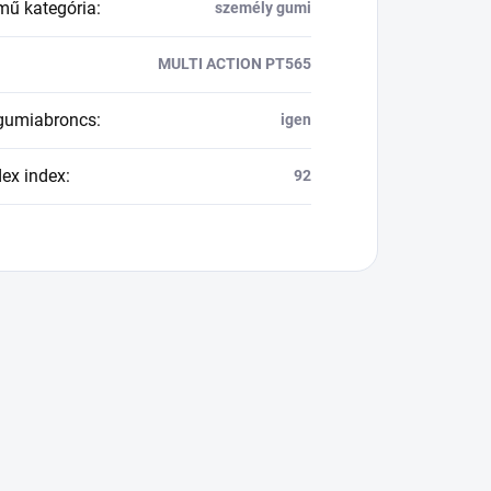
mű kategória
:
személy gumi
MULTI ACTION PT565
 gumiabroncs
:
igen
dex index
:
92