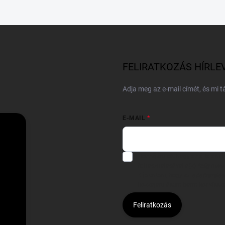
FELIRATKOZÁS HÍRLE
Adja meg az e-mail címét, és mi 
E-MAIL
Hozzájárulok, hogy az általam
felhasználásával a(z)
*cég neve
Kijelentem, hogy az
adatkezelési
hozzájárulásom bármikor viss
Feliratkozás