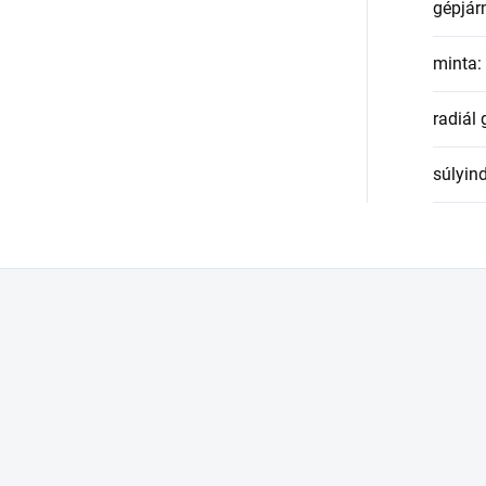
gépjár
minta
:
radiál
súlyin