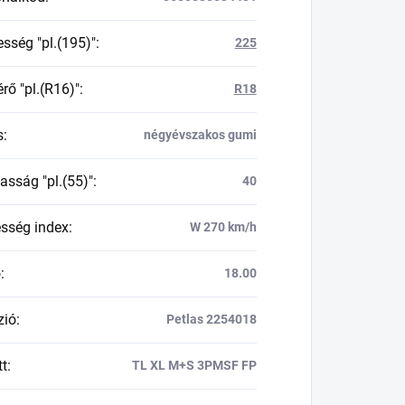
esség "pl.(195)"
:
225
rő "pl.(R16)"
:
R18
s
:
négyévszakos gumi
asság "pl.(55)"
:
40
esség index
:
W 270 km/h
ő
:
18.00
zió
:
Petlas 2254018
tt
:
TL XL M+S 3PMSF FP