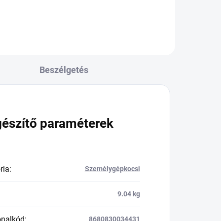
Beszélgetés
gészítő paraméterek
ria
:
Személygépkocsi
9.04 kg
onalkód
:
8680830034431