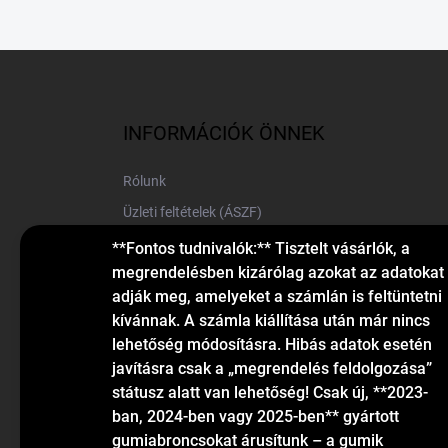
L
á
b
l
INFORMÁCIÓK ÖNNEK
é
c
Rólunk
Üzleti feltételek (ÁSZF)
Elérhetőségek
**Fontos tudnivalók:** Tisztelt vásárlók, a
megrendelésben kizárólag azokat az adatokat
Blog
adják meg, amelyeket a számlán is feltüntetni
kívánnak. A számla kiállítása után már nincs
lehetőség módosításra. Hibás adatok esetén
javításra csak a „megrendelés feldolgozása”
státusz alatt van lehetőség! Csak új, **2023-
ban, 2024-ben vagy 2025-ben** gyártott
gumiabroncsokat árusítunk – a gumik