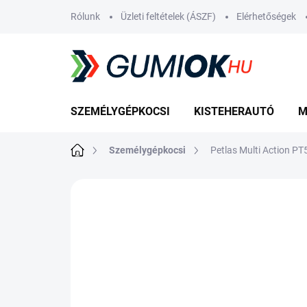
Ugrás
Rólunk
Üzleti feltételek (ÁSZF)
Elérhetőségek
a
fő
tartalomhoz
SZEMÉLYGÉPKOCSI
KISTEHERAUTÓ
M
Kezdőlap
Személygépkocsi
Petlas Multi Action P
Nincs értékelés
Ugrás az értékelé