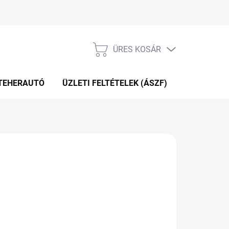
ÜRES KOSÁR
KOSÁR
TEHERAUTÓ
ÜZLETI FELTÉTELEK (ÁSZF)
WEBÁRUHÁ
+2NAP A SZÁLITÁSIG
(>5 DB)
Hozzáadás a kosárhoz