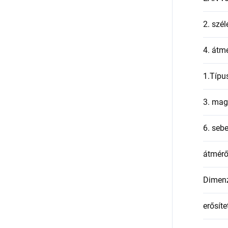
2. szél
4. átmé
1.Típu
3. mag
6. seb
átmér
Dimen
erősíte