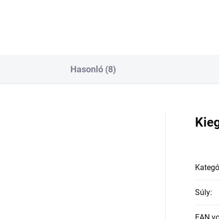
Hasonló (8)
a
Kie
Kategó
Súly
:
EAN v