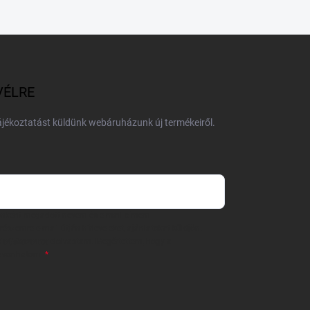
VÉLRE
tájékoztatást küldünk webáruházunk új termékeiről.
 önként megadott nevem és e-mail címem
részemre e-mail útján hírleveleket, ajánlatokat küldjön.
 tájékoztatót
elolvastam. Megértettem, hogy a
zavonhatom.