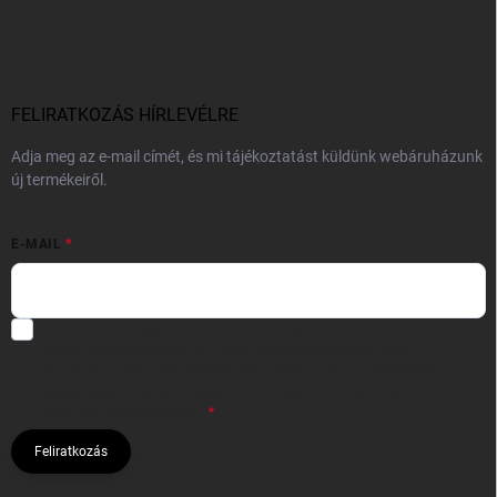
FELIRATKOZÁS HÍRLEVÉLRE
Adja meg az e-mail címét, és mi tájékoztatást küldünk webáruházunk
új termékeiről.
E-MAIL
Hozzájárulok, hogy az általam önként megadott nevem és e-mail
címem felhasználásával a(z)
*cég neve
részemre e-mail útján
hírleveleket, ajánlatokat küldjön. Kijelentem, hogy az
adatkezelési
tájékoztatót
elolvastam. Megértettem, hogy a hozzájárulásom
bármikor visszavonhatom.
Feliratkozás