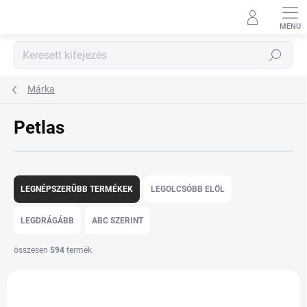
Ugrás
a
fő
tartalomhoz
Keresés
Márka
Petlas
T
e
LEGNÉPSZERŰBB TERMÉKEK
LEGOLCSÓBB ELÖL
r
m
LEGDRÁGÁBB
ABC SZERINT
é
k
összesen
594
termék
e
T
k
e
r
r