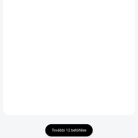
KÜLSŐ RAKTÁR MAX5 NAP+2NAP
KÜLSŐ RAKTÁR MAX5 NAP+2NAP
A SZÁLITÁSIG
A SZÁLITÁSIG
(>5 DB)
(>5 DB)
PETLAS PRIME
PETLAS PRIME
COMFORT 195/55 R15
COMFORT 195/65 R15
85V TL
91
21 267 Ft
20 751 Ft
Kosárba
Kosárba
További 12 betöltése