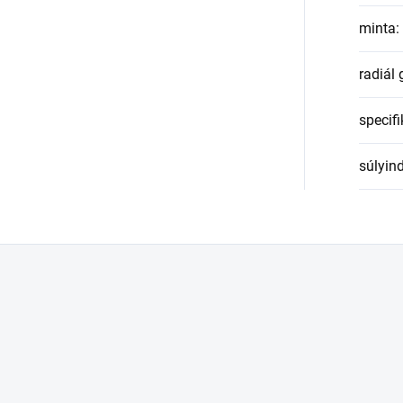
minta
:
radiál
specifi
súlyin