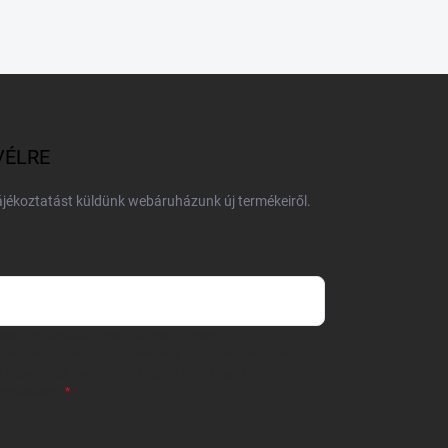
VÉLRE
tájékoztatást küldünk webáruházunk új termékeiről.
 önként megadott nevem és e-mail címem
részemre e-mail útján hírleveleket, ajánlatokat küldjön.
 tájékoztatót
elolvastam. Megértettem, hogy a
zavonhatom.