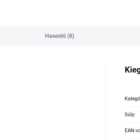
Hasonló (8)
a
Kie
Kategó
Súly
:
EAN v