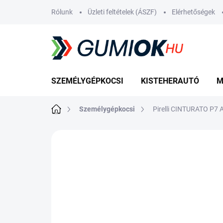
Ugrás
Rólunk
Üzleti feltételek (ÁSZF)
Elérhetőségek
a
fő
tartalomhoz
SZEMÉLYGÉPKOCSI
KISTEHERAUTÓ
M
Kezdőlap
Személygépkocsi
Pirelli CINTURATO P7
Nincs értékelés
Ugrás az értékelé