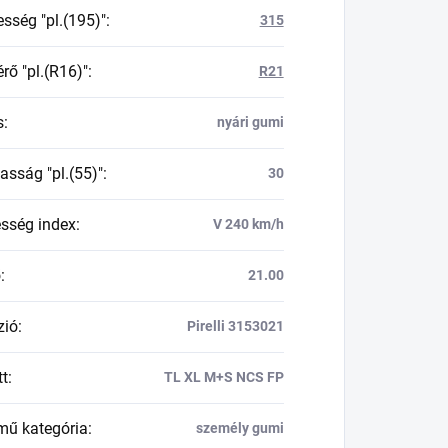
esség "pl.(195)"
:
315
rő "pl.(R16)"
:
R21
s
:
nyári gumi
asság "pl.(55)"
:
30
esség index
:
V 240 km/h
ő
:
21.00
zió
:
Pirelli 3153021
tt
:
TL XL M+S NCS FP
mű kategória
:
személy gumi