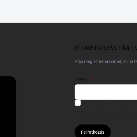
FELIRATKOZÁS HÍRLE
Adja meg az e-mail címét, és mi 
E-MAIL
Hozzájárulok, hogy az általam
felhasználásával a(z)
*cég neve
Kijelentem, hogy az
adatkezelési
hozzájárulásom bármikor viss
Feliratkozás