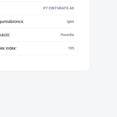
P7 CINTURATO AS
 gumiabroncs
:
igen
káció
:
Porsche
dex index
:
105