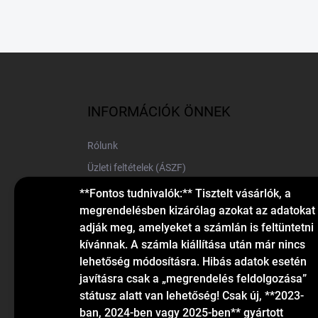
L
á
b
l
INFORMÁCIÓK ÖNNEK
é
c
Rólunk
Üzleti feltételek (ÁSZF)
Elérhetőségek
**Fontos tudnivalók:** Tisztelt vásárlók, a
megrendelésben kizárólag azokat az adatokat
Blog
adják meg, amelyeket a számlán is feltüntetni
kívánnak. A számla kiállítása után már nincs
lehetőség módosításra. Hibás adatok esetén
javításra csak a „megrendelés feldolgozása”
státusz alatt van lehetőség! Csak új, **2023-
ban, 2024-ben vagy 2025-ben** gyártott