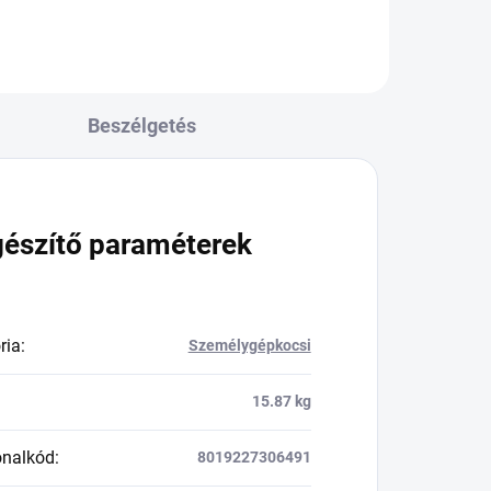
Beszélgetés
gészítő paraméterek
ria
:
Személygépkocsi
15.87 kg
onalkód
:
8019227306491