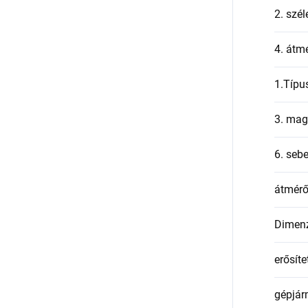
2. szél
4. átmé
1.Típu
3. mag
6. seb
átmér
Dimen
erősíte
gépjár