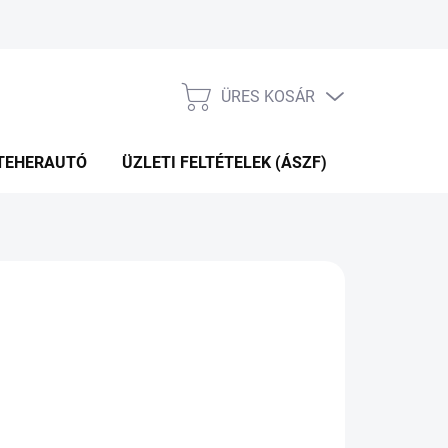
ÜRES KOSÁR
KOSÁR
TEHERAUTÓ
ÜZLETI FELTÉTELEK (ÁSZF)
WEBÁRUHÁ
P+2NAP A SZÁLITÁSIG
(>5 DB)
Hozzáadás a kosárhoz