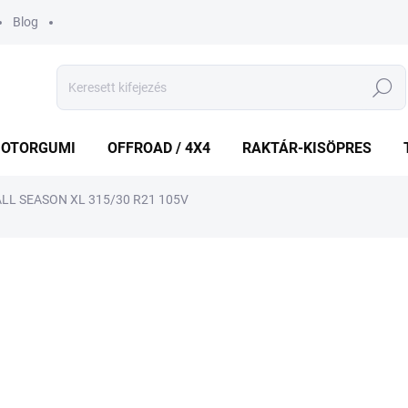
Blog
Keresés
OTORGUMI
OFFROAD / 4X4
RAKTÁR-KISÖPRES
 ALL SEASON XL 315/30 R21 105V
shez
MÁRKA:
PIRELLI
148 525 Ft
Egységár:
KÜLSŐ RAKTÁR MAX 2 NA
−
+