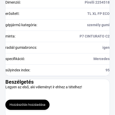
Dimenzió
:
Pirelli 2254518
erősített
:
TL XL FP ECO
gépjármű kategória
:
személy gumi
minta
:
P7 CINTURATO C2
radiál gumiabroncs
:
igen
specifikáció
:
Mercedes
súlyindex index
:
95
Beszélgetés
Legyen az első, aki véleményt ír ehhez a tételhez!
Hozzászólás hozzáadása