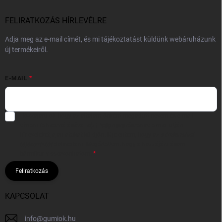
FELIRATKOZÁS HÍRLEVÉLRE
Adja meg az e-mail címét, és mi tájékoztatást küldünk webáruházunk
új termékeiről.
E-MAIL
Hozzájárulok, hogy az általam önként megadott nevem és e-mail
címem felhasználásával a(z)
*cég neve
részemre e-mail útján
hírleveleket, ajánlatokat küldjön. Kijelentem, hogy az
adatkezelési
tájékoztatót
elolvastam. Megértettem, hogy a hozzájárulásom
bármikor visszavonhatom.
Feliratkozás
KAPCSOLAT
info
@
gumiok.hu