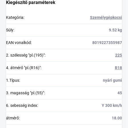
Kiegészítő paraméterek
Kategória
:
Személygépkocsi
Súly
:
9.52 kg
EAN vonalkód
:
8019227355987
2. szélesség "pl.(195)"
:
225
4. átmérő "pl.(R16)"
:
R18
1.Típus
:
nyári gumi
3. magasság "pl.(55)"
:
45
6. sebesség index
:
Y 300 km/h
átmérő
:
18.00