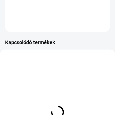
−
+
Hozzáadás a kosárhoz
KÉRDÉS
Kapcsolódó termékek
KÉT MUNKANAP
RAKTÁRON
(>5 DB)
(>5 DB)
FALKEN EUROWINTER
KLEBER DYNAXER HP5
HS02 PRO 235/50 R19
245/40 R19 98H TL FSL