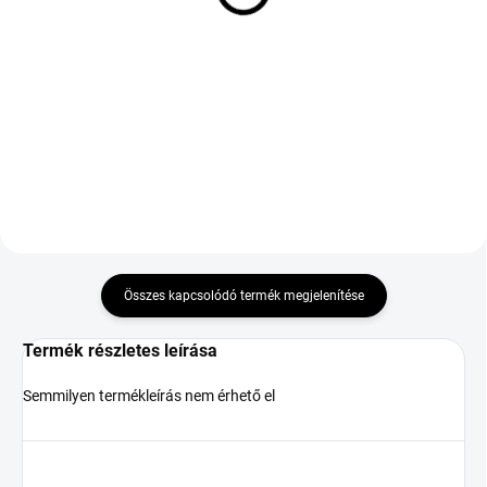
103V TL XL M+S 3PMSF
XL
59 130 Ft
42 423 Ft
Kosárba
Kosárba
DOT:2026
Összes kapcsolódó termék megjelenítése
Termék részletes leírása
Semmilyen termékleírás nem érhető el