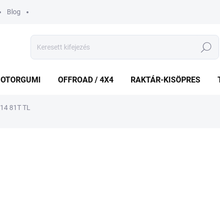
Blog
Keresés
OTORGUMI
OFFROAD / 4X4
RAKTÁR-KISÖPRES
14 81T TL
shez
MÁRKA:
RIKEN
20 911 Ft
Egységár:
RAKTÁRON
(>5 DB)
−
+