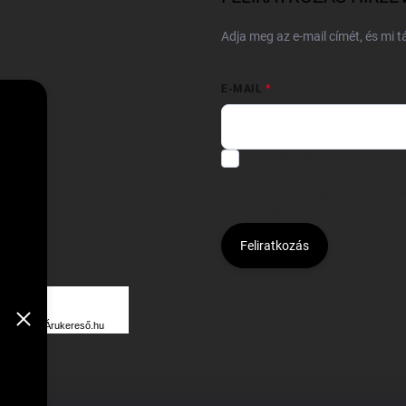
Adja meg az e-mail címét, és mi 
E-MAIL
Hozzájárulok, hogy az általam
felhasználásával a(z)
*cég neve
Kijelentem, hogy az
adatkezelési
hozzájárulásom bármikor viss
Feliratkozás
Á
R
Árukereső.hu
U
K
E