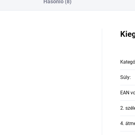
Hasonló (8)
a
Kie
Kategó
Súly
:
EAN v
2. szél
4. átmé