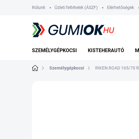
Ugrás
Rólunk
Üzleti feltételek (ÁSZF)
Elérhetőségek
a
fő
tartalomhoz
SZEMÉLYGÉPKOCSI
KISTEHERAUTÓ
M
Kezdőlap
Személygépkocsi
RIKEN ROAD 165/70 R
Nincs értékelés
Ugrás az értékelé