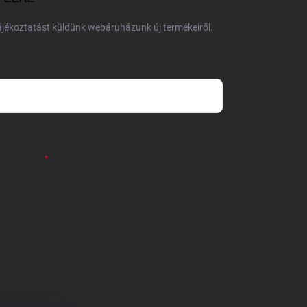
tájékoztatást küldünk webáruházunk új termékeiről.
 önként megadott nevem és e-mail címem
részemre e-mail útján hírleveleket, ajánlatokat küldjön.
 tájékoztatót
elolvastam. Megértettem, hogy a
zavonhatom.