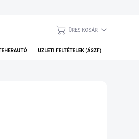
ÜRES KOSÁR
KOSÁR
TEHERAUTÓ
ÜZLETI FELTÉTELEK (ÁSZF)
WEBÁRUHÁ
Hozzáadás a kosárhoz