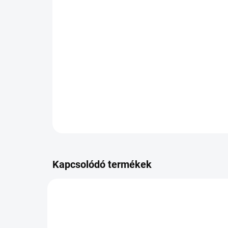
Kapcsolódó termékek
PB-3220006669K