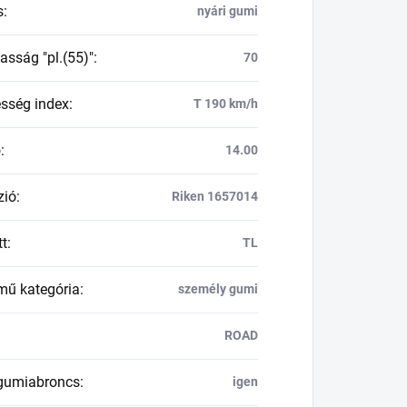
s
:
nyári gumi
asság "pl.(55)"
:
70
esség index
:
T 190 km/h
ő
:
14.00
zió
:
Riken 1657014
tt
:
TL
mű kategória
:
személy gumi
ROAD
 gumiabroncs
:
igen