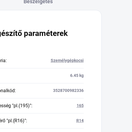
Beszélgetés
gészítő paraméterek
ria
:
Személygépkocsi
6.45 kg
onalkód
:
3528700982336
esség "pl.(195)"
:
165
rő "pl.(R16)"
:
R14