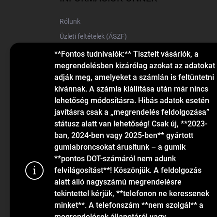
é
c
Rólunk
Üzleti feltételek (ÁSZF)
Elérhetőségek
**Fontos tudnivalók:** Tisztelt vásárlók, a
megrendelésben kizárólag azokat az adatokat
Blog
adják meg, amelyeket a számlán is feltüntetni
kívánnak. A számla kiállítása után már nincs
lehetőség módosításra. Hibás adatok esetén
javításra csak a „megrendelés feldolgozása”
státusz alatt van lehetőség! Csak új, **2023-
ban, 2024-ben vagy 2025-ben** gyártott
gumiabroncsokat árusítunk – a gumik
KAPCSOLAT
**pontos DOT-számáról nem adunk
felvilágosítást**! Köszönjük. A feldolgozás
alatt álló nagyszámú megrendelésre
info
@
gumiok.hu
tekintettel kérjük, **telefonon ne keressenek
+36705429902
minket**. A telefonszám **nem szolgál** a
megrendelések állapotáról vagy