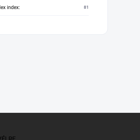
dex index
:
81
VÉLRE