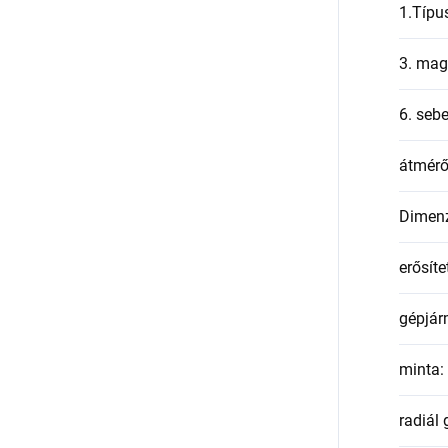
1.Típu
3. mag
6. seb
átmér
Dimen
erősíte
gépjár
minta
:
radiál