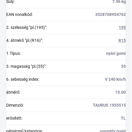
Súly
:
7.96 kg
EAN vonalkód
:
3528708954762
2. szélesség "pl.(195)"
:
195
4. átmérő "pl.(R16)"
:
R15
1.Típus
:
nyári gumi
3. magasság "pl.(55)"
:
55
6. sebesség index
:
V 240 km/h
átmérő
:
15.00
Dimenzió
:
TAURUS 1955515
erősített
:
TL
gépjármű kategória
:
személy gumi