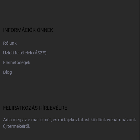
á
b
l
é
c
INFORMÁCIÓK ÖNNEK
Rólunk
Üzleti feltételek (ÁSZF)
Elérhetőségek
Blog
FELIRATKOZÁS HÍRLEVÉLRE
Adja meg az e-mail címét, és mi tájékoztatást küldünk webáruházunk
új termékeiről.