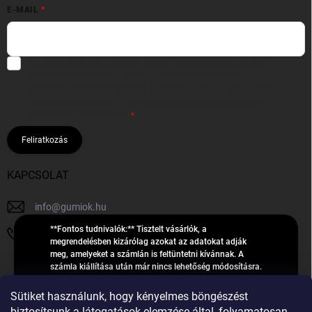
E-MAIL
Hozzájárulok, hogy az általam önként megadott nevem és e-mail
címem felhasználásával a(z)
*cég neve
részemre e-mail útján
hírleveleket, ajánlatokat küldjön. Kijelentem, hogy az
adatkezelési
tájékoztatót
elolvastam. Megértettem, hogy a hozzájárulásom
bármikor visszavonhatom.
Feliratkozás
KAPCSOLAT
info
@
gumiok.hu
**Fontos tudnivalók:** Tisztelt vásárlók, a
+36705429902
megrendelésben kizárólag azokat az adatokat adják
meg, amelyeket a számlán is feltüntetni kívánnak. A
számla kiállítása után már nincs lehetőség módosításra.
Hibás adatok esetén javításra csak a „megrendelés
Á
feldolgozása” státusz alatt van lehetőség! Csak új,
Sütiket használunk, hogy kényelmes böngészést
R
**2023-ban, 2024-ben vagy 2025-ben** gyártott
Árukereső.hu
biztosítsunk a látogatások elemzése által, folyamatosan