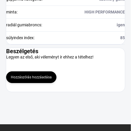
minta
:
HIGH PERFORMANCE
radiál gumiabroncs
:
igen
súlyindex index
:
85
Beszélgetés
Legyen az első, aki véleményt ír ehhez a tételhez!
Hozzászólás hozzáadása
L