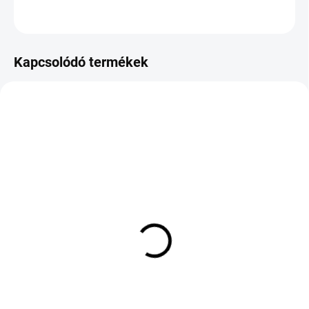
KÉRDÉS
Kapcsolódó termékek
KÜLSŐ RAKTÁR MAX 3 NAP+2NAP A
KÜLSŐ RAKTÁR MAX 1 NAP+2NAP A
SZÁLITÁSIG
SZÁLITÁSIG
(>5 DB)
(>5 DB)
SAILUN ATREZZO ZSR2
APOLLO ASPIRE 4G+
225/45 R17 94Y TL XL
255/55 R18 109Y TL XL
ZR FP
FSL
28 000 Ft
42 122 Ft