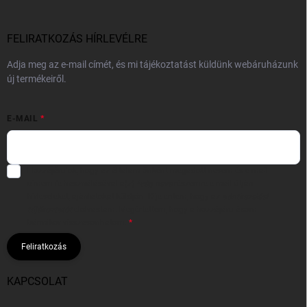
FELIRATKOZÁS HÍRLEVÉLRE
Adja meg az e-mail címét, és mi tájékoztatást küldünk webáruházunk
új termékeiről.
E-MAIL
Hozzájárulok, hogy az általam önként megadott nevem és e-mail
címem felhasználásával a(z)
*cég neve
részemre e-mail útján
hírleveleket, ajánlatokat küldjön. Kijelentem, hogy az
adatkezelési
tájékoztatót
elolvastam. Megértettem, hogy a hozzájárulásom
bármikor visszavonhatom.
Feliratkozás
KAPCSOLAT