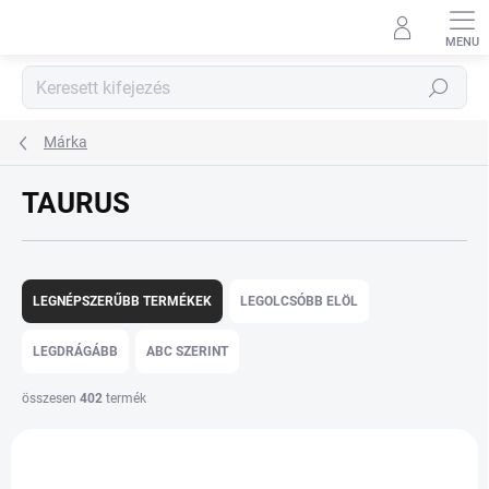
Ugrás
a
fő
tartalomhoz
Keresés
Márka
TAURUS
T
e
LEGNÉPSZERŰBB TERMÉKEK
LEGOLCSÓBB ELÖL
r
m
LEGDRÁGÁBB
ABC SZERINT
é
k
összesen
402
termék
e
T
k
e
r
r