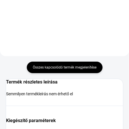
81T TL M+S 3PMSF
XL
18 616 Ft
22 273 Ft
Kosárba
Kosárba
Összes kapcsolódó termék megjelenítése
Termék részletes leírása
Semmilyen termékleírás nem érhető el
Kiegészítő paraméterek