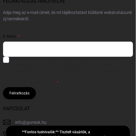
FELIRATKOZÁS HÍRLEVÉLRE
Adja meg az e-mail címét, és mi tájékoztatást küldünk webáruházunk
új termékeiről.
E-MAIL
Hozzájárulok, hogy az általam önként megadott nevem és e-mail
címem felhasználásával a(z)
*cég neve
részemre e-mail útján
hírleveleket, ajánlatokat küldjön. Kijelentem, hogy az
adatkezelési
tájékoztatót
elolvastam. Megértettem, hogy a hozzájárulásom
bármikor visszavonhatom.
Feliratkozás
KAPCSOLAT
info
@
gumiok.hu
**Fontos tudnivalók:** Tisztelt vásárlók, a
+36705429902