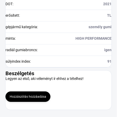
DOT
:
2021
erősített
:
TL
gépjármű kategória
:
személy gumi
minta
:
HIGH PERFORMANCE
radiál gumiabroncs
:
igen
súlyindex index
:
91
Beszélgetés
Legyen az első, aki véleményt ír ehhez a tételhez!
Hozzászólás hozzáadása