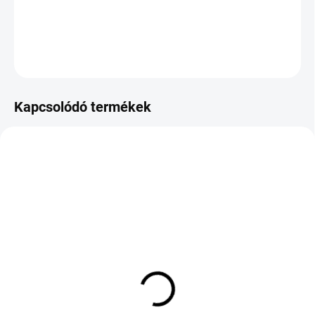
DOT:2021
KÉRDÉS
Kapcsolódó termékek
KÜLSŐ RAKTÁR MAX 1 NAP+2NAP A
KÜLSŐ RAKTÁR MAX 1 NAP+2NAP A
SZÁLITÁSIG
SZÁLITÁSIG
(>5 DB)
(>5 DB)
GOODRIDE ALL SEASON
GOODRIDE ZUPERECO Z-
ELITE Z-401 165/65 R15
107 235/40 R18 95W TL