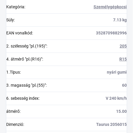
Kategória
:
Személygépkocsi
Súly
:
7.13 kg
EAN vonalkód
:
3528709882996
2. szélesség "pl.(195)"
:
205
4. átmérő "pl.(R16)"
:
R15
1.Típus
:
nyári gumi
3. magasság "pl.(55)"
:
60
6. sebesség index
:
V 240 km/h
átmérő
:
15.00
Dimenzió
:
Taurus 2056015