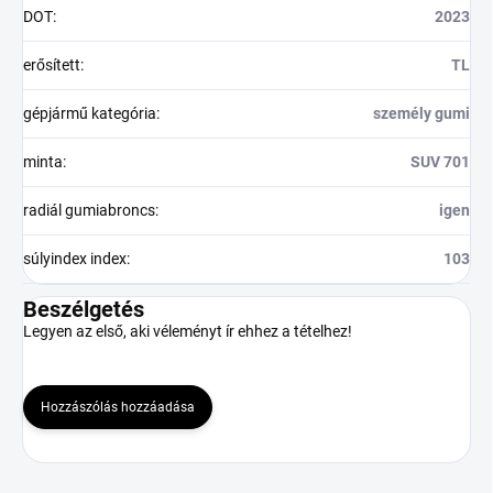
DOT
:
2023
erősített
:
TL
gépjármű kategória
:
személy gumi
minta
:
SUV 701
radiál gumiabroncs
:
igen
súlyindex index
:
103
Beszélgetés
Legyen az első, aki véleményt ír ehhez a tételhez!
Hozzászólás hozzáadása