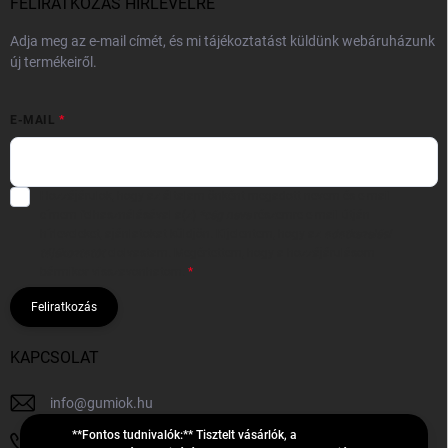
FELIRATKOZÁS HÍRLEVÉLRE
Adja meg az e-mail címét, és mi tájékoztatást küldünk webáruházunk
új termékeiről.
E-MAIL
Hozzájárulok, hogy az általam önként megadott nevem és e-mail
címem felhasználásával a(z)
*cég neve
részemre e-mail útján
hírleveleket, ajánlatokat küldjön. Kijelentem, hogy az
adatkezelési
tájékoztatót
elolvastam. Megértettem, hogy a hozzájárulásom
bármikor visszavonhatom.
Feliratkozás
KAPCSOLAT
info
@
gumiok.hu
**Fontos tudnivalók:** Tisztelt vásárlók, a
+36705429902