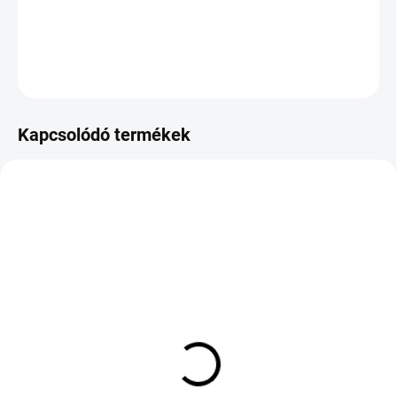
DOT:2023
KÉRDÉS
Kapcsolódó termékek
KÜLSŐ RAKTÁR MAX 3 NAP+2NAP A
RAKTÁRON
SZÁLITÁSIG
(4 DB)
(>5 DB)
YOKOHAMA BLUEARTH
Michelin Pilot Sport 4 S
WINTER V905 245/50
Acoustic BLE T2 XL
R19 105V TL XL ROF