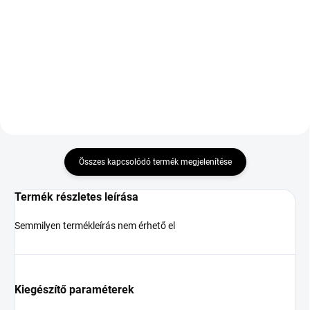
295/30 ZR21 102Y
M+S 3PMSF RPB
55 069 Ft
184 861 Ft
Kosárba
Kosárba
Összes kapcsolódó termék megjelenítése
Termék részletes leírása
Semmilyen termékleírás nem érhető el
Kiegészítő paraméterek