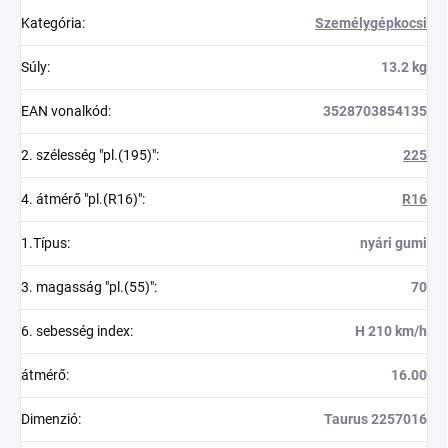
Kategória
:
Személygépkocsi
Súly
:
13.2 kg
EAN vonalkód
:
3528703854135
2. szélesség "pl.(195)"
:
225
4. átmérő "pl.(R16)"
:
R16
1.Típus
:
nyári gumi
3. magasság "pl.(55)"
:
70
6. sebesség index
:
H 210 km/h
átmérő
:
16.00
Dimenzió
:
Taurus 2257016