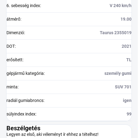
6. sebesség index
:
V 240 km/h
átmérő
:
19.00
Dimenzió
:
Taurus 2355019
DOT
:
2021
erősített
:
TL
gépjármű kategória
:
személy gumi
minta
:
SUV 701
radiál gumiabroncs
:
igen
súlyindex index
:
99
Beszélgetés
Legyen az első, aki véleményt ír ehhez a tételhez!