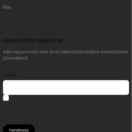
Blog
FELIRATKOZÁS HÍRLEVÉLRE
Adja meg az e-mail címét, és mi tájékoztatást küldünk webáruházunk
új termékeiről.
E-MAIL
Hozzájárulok, hogy az általam önként megadott nevem és e-mail
címem felhasználásával a(z)
*cég neve
részemre e-mail útján
hírleveleket, ajánlatokat küldjön. Kijelentem, hogy az
adatkezelési
tájékoztatót
elolvastam. Megértettem, hogy a hozzájárulásom
bármikor visszavonhatom.
Feliratkozás