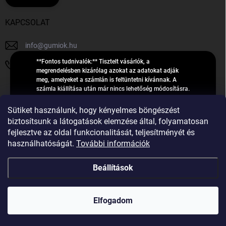
KAPCSOLAT
info
@
gumiok.hu
**Fontos tudnivalók:** Tisztelt vásárlók, a
+36705429902
megrendelésben kizárólag azokat az adatokat adják
meg, amelyeket a számlán is feltüntetni kívánnak. A
számla kiállítása után már nincs lehetőség módosításra.
Hibás adatok esetén javításra csak a „megrendelés
Á
feldolgozása” státusz alatt van lehetőség! Csak új,
Sütiket használunk, hogy kényelmes böngészést
R
**2023-ban, 2024-ben vagy 2025-ben** gyártott
Árukereső.hu
biztosítsunk a látogatások elemzése által, folyamatosan
U
gumiabroncsokat árusítunk – a gumik **pontos DOT-
fejlesztve az oldal funkcionalitását, teljesítményét és
számáról nem adunk felvilágosítást**! Köszönjük. A
K
használhatóságát.
További információk
feldolgozás alatt álló nagyszámú megrendelésre
E
tekintettel kérjük, **telefonon ne keressenek minket**. A
R
gumiok
telefonszám **nem szolgál** a megrendelések állapotáról
Beállítások
E
vagy feldolgozásáról való tájékoztatásra. Csak
S
**vészhelyzetben** hívjanak. Minden kérdésükre szívesen
válaszolunk a **[gumisuperke@gmail.com]
Ő
Copyright 2026
GumiOK.hu webáruház
. Minden jog fenntartva.
(mailto:gumisuperke@gmail.com)** címre küldött e-mail
Elfogadom
után.
Shoptet Premium készítette