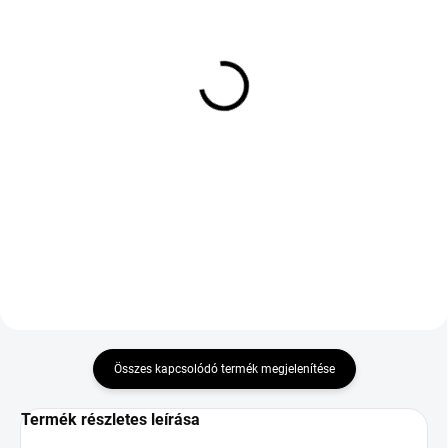
KÉT MUNKANAP
KÜLSŐ RAKTÁR MAX 8 NAP+2NA A
(>5 DB)
SZÁLITÁSIG
(>5 DB)
KUMHO WINTERCRAFT
KUMHO ECOWING ES01
WS71 245/60 R18 105H
KH27 185/55 R15 82H TL
TL M+S 3PMSF
60 331 Ft
48 115 Ft
Kosárba
Kosárba
DOT:2025,2026
Összes kapcsolódó termék megjelenítése
Termék részletes leírása