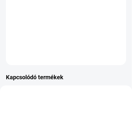
KÉZBESÍTÉS:
2026.8.12
−
+
Hozzáadás a kosárhoz
DOT:2021
KÉRDÉS
Kapcsolódó termékek