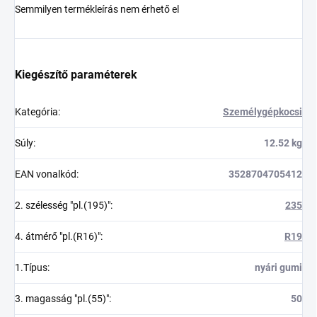
Semmilyen termékleírás nem érhető el
Kiegészítő paraméterek
Kategória
:
Személygépkocsi
Súly
:
12.52 kg
EAN vonalkód
:
3528704705412
2. szélesség "pl.(195)"
:
235
4. átmérő "pl.(R16)"
:
R19
1.Típus
:
nyári gumi
3. magasság "pl.(55)"
:
50