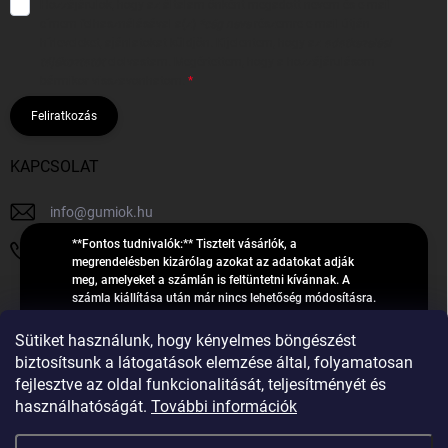
Hozzájárulok, hogy az általam önként megadott nevem és e-mail
címem felhasználásával a(z)
*cég neve
részemre e-mail útján
hírleveleket, ajánlatokat küldjön. Kijelentem, hogy az
adatkezelési
tájékoztatót
elolvastam. Megértettem, hogy a hozzájárulásom
bármikor visszavonhatom.
Feliratkozás
KAPCSOLAT
info
@
gumiok.hu
**Fontos tudnivalók:** Tisztelt vásárlók, a
+36705429902
megrendelésben kizárólag azokat az adatokat adják
meg, amelyeket a számlán is feltüntetni kívánnak. A
számla kiállítása után már nincs lehetőség módosításra.
Hibás adatok esetén javításra csak a „megrendelés
Á
feldolgozása” státusz alatt van lehetőség! Csak új,
Sütiket használunk, hogy kényelmes böngészést
R
**2023-ban, 2024-ben vagy 2025-ben** gyártott
Árukereső.hu
biztosítsunk a látogatások elemzése által, folyamatosan
U
gumiabroncsokat árusítunk – a gumik **pontos DOT-
fejlesztve az oldal funkcionalitását, teljesítményét és
számáról nem adunk felvilágosítást**! Köszönjük. A
K
használhatóságát.
További információk
feldolgozás alatt álló nagyszámú megrendelésre
E
tekintettel kérjük, **telefonon ne keressenek minket**. A
R
gumiok
telefonszám **nem szolgál** a megrendelések állapotáról