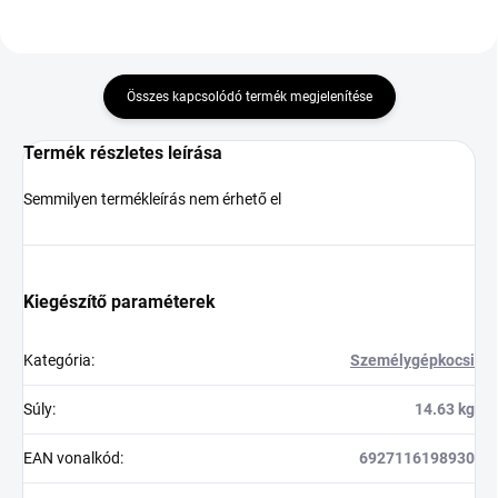
Összes kapcsolódó termék megjelenítése
Termék részletes leírása
Semmilyen termékleírás nem érhető el
Kiegészítő paraméterek
Kategória
:
Személygépkocsi
Súly
:
14.63 kg
EAN vonalkód
:
6927116198930