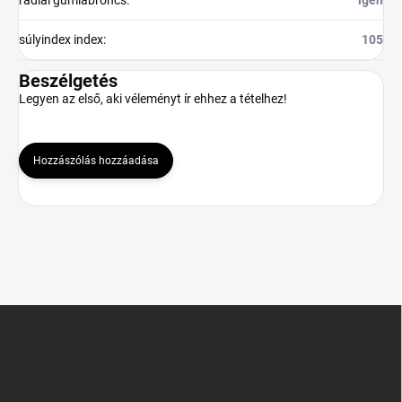
súlyindex index
:
105
Beszélgetés
Legyen az első, aki véleményt ír ehhez a tételhez!
Hozzászólás hozzáadása
L
á
b
l
é