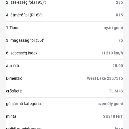
2. szélesség "pl.(195)"
:
235
4. átmérő "pl.(R16)"
:
R15
1.Típus
:
nyári gumi
3. magasság "pl.(55)"
:
75
6. sebesség index
:
H 210 km/h
átmérő
:
15.00
Dimenzió
:
West Lake 2357515
erősített
:
TL M+S
gépjármű kategória
:
személy gumi
minta
:
SU318 H/T
radiál gumiabroncs
:
igen