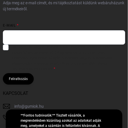
Adja meg az e-mail címét, és mi tájékoztatást küldünk webáruházunk
új termékeiről.
E-MAIL
Hozzájárulok, hogy az általam önként megadott nevem és e-mail
címem felhasználásával a(z)
*cég neve
részemre e-mail útján
hírleveleket, ajánlatokat küldjön. Kijelentem, hogy az
adatkezelési
tájékoztatót
elolvastam. Megértettem, hogy a hozzájárulásom
bármikor visszavonhatom.
Feliratkozás
KAPCSOLAT
info
@
gumiok.hu
**Fontos tudnivalók:** Tisztelt vásárlók, a
+36705429902
megrendelésben kizárólag azokat az adatokat adják
meg, amelyeket a számlán is feltüntetni kívánnak. A