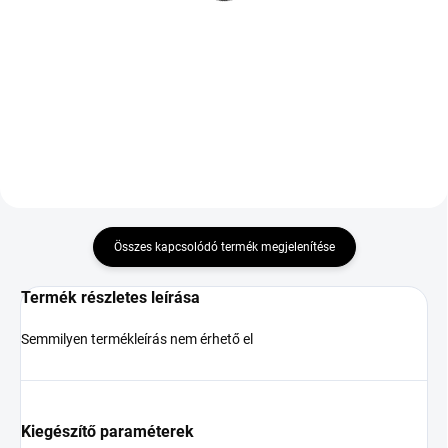
R18 98V TL XL M+S
39 717 Ft
3PMSF FP
103 263 Ft
Kosárba
Kosárba
Összes kapcsolódó termék megjelenítése
Termék részletes leírása
Semmilyen termékleírás nem érhető el
Kiegészítő paraméterek