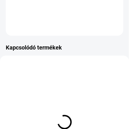
−
+
Hozzáadás a kosárhoz
KÉRDÉS
Kapcsolódó termékek
KÜLSŐ RAKTÁR MAX5 NAP+2NAP A
KÜLSŐ RAKTÁR MAX 8 NAP+2NA A
SZÁLITÁSIG
SZÁLITÁSIG
(>5 DB)
(>5 DB)
GRIPMAX SureGrip Pro
GOODYEAR ULTRA GRIP
Sport 275/35 R20 102Y
PERFORMANCE + 235/45