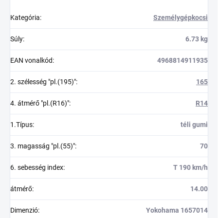
Kategória
:
Személygépkocsi
Súly
:
6.73 kg
EAN vonalkód
:
4968814911935
2. szélesség "pl.(195)"
:
165
4. átmérő "pl.(R16)"
:
R14
1.Típus
:
téli gumi
3. magasság "pl.(55)"
:
70
6. sebesség index
:
T 190 km/h
átmérő
:
14.00
Dimenzió
:
Yokohama 1657014