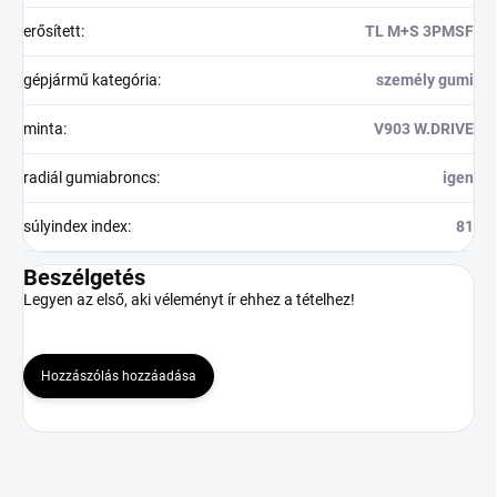
erősített
:
TL M+S 3PMSF
gépjármű kategória
:
személy gumi
minta
:
V903 W.DRIVE
radiál gumiabroncs
:
igen
súlyindex index
:
81
Beszélgetés
Legyen az első, aki véleményt ír ehhez a tételhez!
Hozzászólás hozzáadása