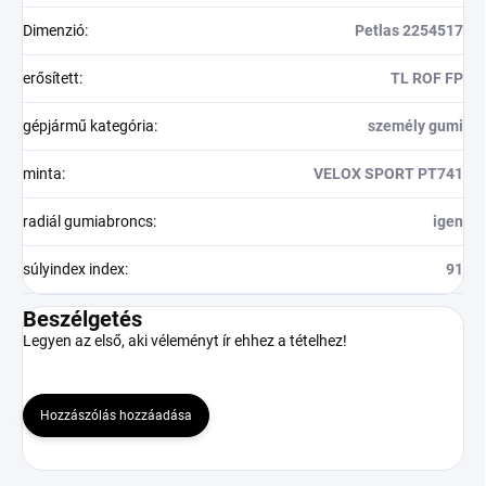
Dimenzió
:
Petlas 2254517
erősített
:
TL ROF FP
gépjármű kategória
:
személy gumi
minta
:
VELOX SPORT PT741
radiál gumiabroncs
:
igen
súlyindex index
:
91
Beszélgetés
Legyen az első, aki véleményt ír ehhez a tételhez!
Hozzászólás hozzáadása