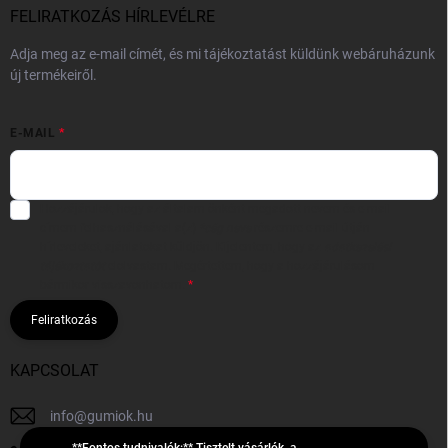
FELIRATKOZÁS HÍRLEVÉLRE
Adja meg az e-mail címét, és mi tájékoztatást küldünk webáruházunk
új termékeiről.
E-MAIL
Hozzájárulok, hogy az általam önként megadott nevem és e-mail
címem felhasználásával a(z)
*cég neve
részemre e-mail útján
hírleveleket, ajánlatokat küldjön. Kijelentem, hogy az
adatkezelési
tájékoztatót
elolvastam. Megértettem, hogy a hozzájárulásom
bármikor visszavonhatom.
Feliratkozás
KAPCSOLAT
info
@
gumiok.hu
**Fontos tudnivalók:** Tisztelt vásárlók, a