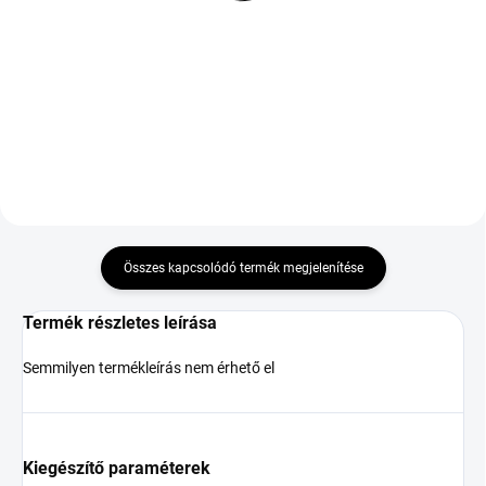
M+S 3PMSF
R15 91H TL
31 574 Ft
28 163 Ft
Kosárba
Kosárba
Összes kapcsolódó termék megjelenítése
Termék részletes leírása
Semmilyen termékleírás nem érhető el
Kiegészítő paraméterek