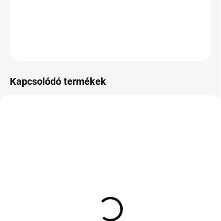
−
+
Hozzáadás a kosárhoz
KÉRDÉS
Kapcsolódó termékek
KÜLSŐ RAKTÁR MAX 8 NAP+2NA A
KÜLSŐ RAKTÁR MAX 8 NAP+2NA A
SZÁLITÁSIG
SZÁLITÁSIG
(>5 DB)
(>5 DB)
NORDEXX NA6000
TAURUS HIGH
235/60 R18 107H TL XL
PERFORMANCE 195/65