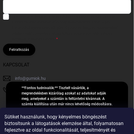
Hozzájárulok, hogy az általam önként megadott nevem és e-mail
címem felhasználásával a(z)
*cég neve
részemre e-mail útján
hírleveleket, ajánlatokat küldjön. Kijelentem, hogy az
adatkezelési
tájékoztatót
elolvastam. Megértettem, hogy a hozzájárulásom
bármikor visszavonhatom.
Feliratkozás
KAPCSOLAT
info
@
gumiok.hu
**Fontos tudnivalók:** Tisztelt vásárlók, a
+36705429902
megrendelésben kizárólag azokat az adatokat adják
meg, amelyeket a számlán is feltüntetni kívánnak. A
számla kiállítása után már nincs lehetőség módosításra.
Hibás adatok esetén javításra csak a „megrendelés
Á
feldolgozása” státusz alatt van lehetőség! Csak új,
Sütiket használunk, hogy kényelmes böngészést
R
**2023-ban, 2024-ben vagy 2025-ben** gyártott
Árukereső.hu
biztosítsunk a látogatások elemzése által, folyamatosan
U
gumiabroncsokat árusítunk – a gumik **pontos DOT-
fejlesztve az oldal funkcionalitását, teljesítményét és
számáról nem adunk felvilágosítást**! Köszönjük. A
K