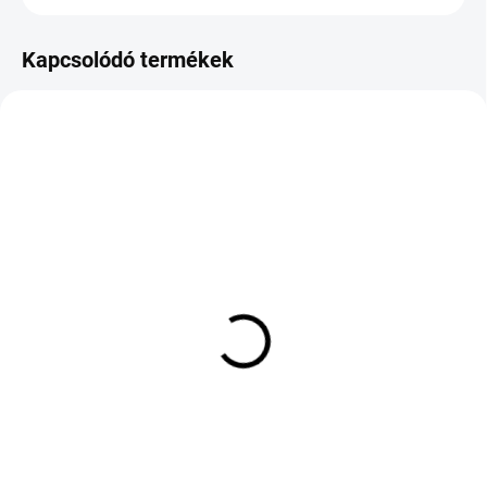
Kapcsolódó termékek
KÜLSŐ RAKTÁR MAX 3 NAP+2NAP A
KÜLSŐ RAKTÁR MAX 8 NAP+2NA A
SZÁLITÁSIG
SZÁLITÁSIG
(>5 DB)
(>5 DB)
Ecsta PS71 265/40/18
Goodyear Eagle F1
Asymmetric 2 265/45
52 824 Ft
ZR18 101Y
Kosárba
63 089 Ft
Kosárba