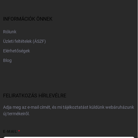
l
é
c
INFORMÁCIÓK ÖNNEK
Rólunk
Üzleti feltételek (ÁSZF)
Elérhetőségek
Blog
FELIRATKOZÁS HÍRLEVÉLRE
Adja meg az e-mail címét, és mi tájékoztatást küldünk webáruházunk
új termékeiről.
E-MAIL