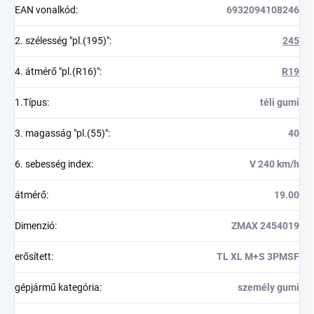
EAN vonalkód
:
6932094108246
2. szélesség "pl.(195)"
:
245
4. átmérő "pl.(R16)"
:
R19
1.Típus
:
téli gumi
3. magasság "pl.(55)"
:
40
6. sebesség index
:
V 240 km/h
átmérő
:
19.00
Dimenzió
:
ZMAX 2454019
erősített
:
TL XL M+S 3PMSF
gépjármű kategória
:
személy gumi