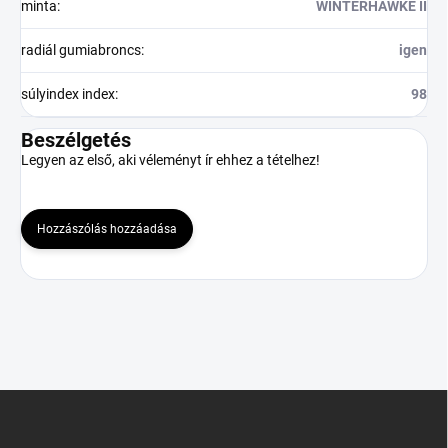
minta
:
WINTERHAWKE II
radiál gumiabroncs
:
igen
súlyindex index
:
98
Beszélgetés
Legyen az első, aki véleményt ír ehhez a tételhez!
Hozzászólás hozzáadása
L
á
b