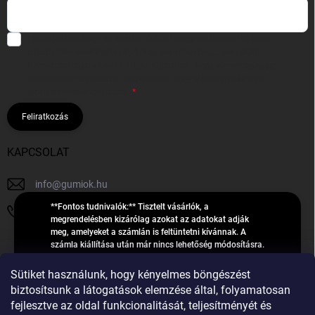
Hozzájárulok, hogy az általam önként megadott nevem és e-mail
címem felhasználásával a(z)
*cég neve
részemre e-mail útján
hírleveleket, ajánlatokat küldjön. Kijelentem, hogy az
adatkezelési
tájékoztatót
elolvastam. Megértettem, hogy a hozzájárulásom
bármikor visszavonhatom.
Feliratkozás
KAPCSOLAT
info
@
gumiok.hu
**Fontos tudnivalók:** Tisztelt vásárlók, a
+36705429902
megrendelésben kizárólag azokat az adatokat adják
meg, amelyeket a számlán is feltüntetni kívánnak. A
számla kiállítása után már nincs lehetőség módosításra.
Hibás adatok esetén javításra csak a „megrendelés
Á
feldolgozása” státusz alatt van lehetőség! Csak új,
Sütiket használunk, hogy kényelmes böngészést
R
**2023-ban, 2024-ben vagy 2025-ben** gyártott
Árukereső.hu
biztosítsunk a látogatások elemzése által, folyamatosan
U
gumiabroncsokat árusítunk – a gumik **pontos DOT-
fejlesztve az oldal funkcionalitását, teljesítményét és
számáról nem adunk felvilágosítást**! Köszönjük. A
K