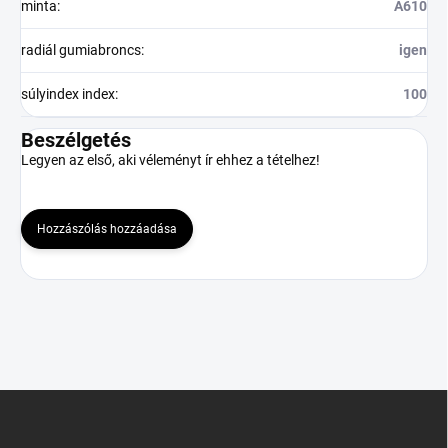
minta
:
A610
radiál gumiabroncs
:
igen
súlyindex index
:
100
Beszélgetés
Legyen az első, aki véleményt ír ehhez a tételhez!
Hozzászólás hozzáadása
L
á
b