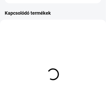
Kapcsolódó termékek
KÜLSŐ RAKTÁR MAX 1 NAP+2NAP A
KÜLSŐ RAKTÁR MAX 8 NAP+2NA A
SZÁLITÁSIG
SZÁLITÁSIG
(4 DB)
(>5 DB)
Hankook Ventus Prime2
GREENTRAC QUEST-X
K115 215/50 R17 91V
235/55 R19 105W TL XL
ZR
39 185 Ft
39 756 Ft
Kosárba
Kosárba