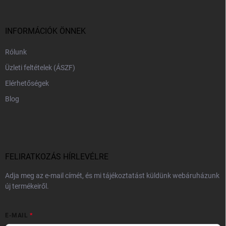
l
é
c
INFORMÁCIÓK ÖNNEK
Rólunk
Üzleti feltételek (ÁSZF)
Elérhetőségek
Blog
FELIRATKOZÁS HÍRLEVÉLRE
Adja meg az e-mail címét, és mi tájékoztatást küldünk webáruházunk
új termékeiről.
E-MAIL