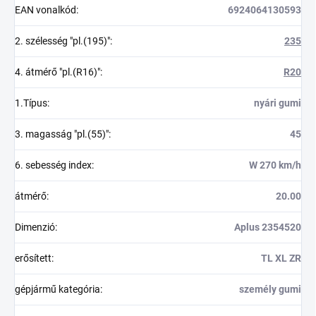
EAN vonalkód
:
6924064130593
2. szélesség "pl.(195)"
:
235
4. átmérő "pl.(R16)"
:
R20
1.Típus
:
nyári gumi
3. magasság "pl.(55)"
:
45
6. sebesség index
:
W 270 km/h
átmérő
:
20.00
Dimenzió
:
Aplus 2354520
erősített
:
TL XL ZR
gépjármű kategória
:
személy gumi