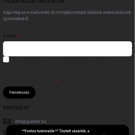
FELIRATKOZÁS HÍRLEVÉLRE
Adja meg az e-mail címét, és mi tájékoztatást küldünk webáruházunk
új termékeiről.
E-MAIL
Hozzájárulok, hogy az általam önként megadott nevem és e-mail
címem felhasználásával a(z)
*cég neve
részemre e-mail útján
hírleveleket, ajánlatokat küldjön. Kijelentem, hogy az
adatkezelési
tájékoztatót
elolvastam. Megértettem, hogy a hozzájárulásom
bármikor visszavonhatom.
Feliratkozás
KAPCSOLAT
info
@
gumiok.hu
**Fontos tudnivalók:** Tisztelt vásárlók, a
+36705429902