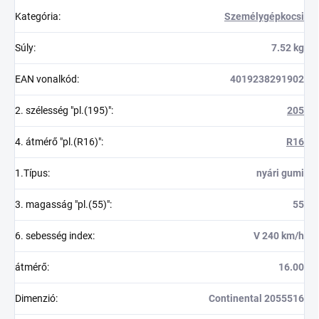
Kategória
:
Személygépkocsi
Súly
:
7.52 kg
EAN vonalkód
:
4019238291902
2. szélesség "pl.(195)"
:
205
4. átmérő "pl.(R16)"
:
R16
1.Típus
:
nyári gumi
3. magasság "pl.(55)"
:
55
6. sebesség index
:
V 240 km/h
átmérő
:
16.00
Dimenzió
:
Continental 2055516