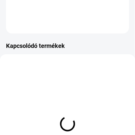
DOT:2024
KÉRDÉS
Kapcsolódó termékek
KÜLSŐ RAKTÁR MAX 8 NAP+2NA A
KÜLSŐ RAKTÁR MAX 4 NAP+2NAP A
SZÁLITÁSIG
SZÁLITÁSIG
(>5 DB)
(>5 DB)
LANDSPIDER
KLEBER DYNAXER HP5
EUROTRAXX A/S 225/40
215/45 R18 93W TL FSL