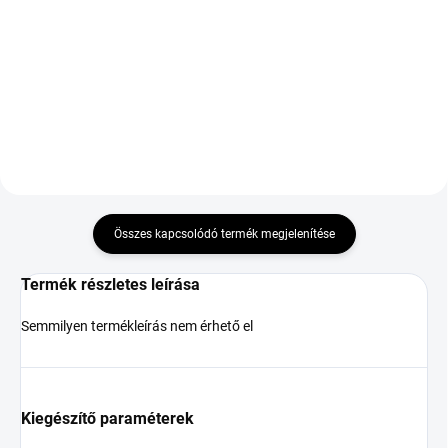
R19 93Y TL M+S 3PMSF
XL
MFS XL ZR
34 518 Ft
43 200 Ft
Kosárba
Kosárba
Összes kapcsolódó termék megjelenítése
Termék részletes leírása
Semmilyen termékleírás nem érhető el
Kiegészítő paraméterek