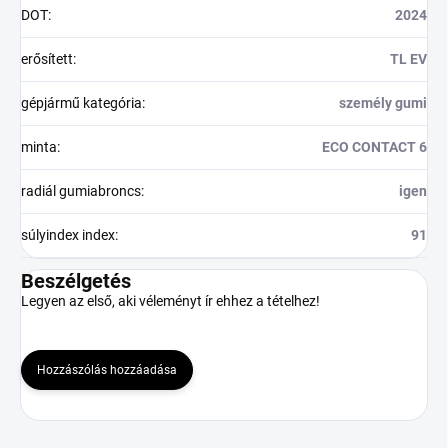
DOT
:
2024
erősített
:
TL EV
gépjármű kategória
:
személy gumi
minta
:
ECO CONTACT 6
radiál gumiabroncs
:
igen
súlyindex index
:
91
Beszélgetés
Legyen az első, aki véleményt ír ehhez a tételhez!
Hozzászólás hozzáadása