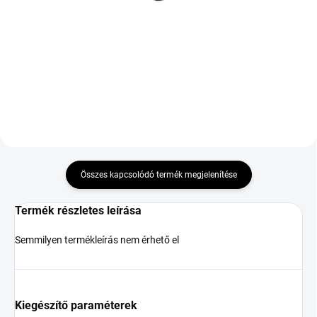
104V TL XL EV FR
52 418 Ft
86 142 Ft
Kosárba
Kosárba
Összes kapcsolódó termék megjelenítése
Termék részletes leírása
Semmilyen termékleírás nem érhető el
Kiegészítő paraméterek