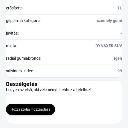
erősített
:
TL
gépjármű kategória
:
személy gumi
javitás
:
-
minta
:
DYNAXER SUV
radiál gumiabroncs
:
igen
súlyindex index
:
99
Beszélgetés
Legyen az első, aki véleményt ír ehhez a tételhez!
Hozzászólás hozzáadása