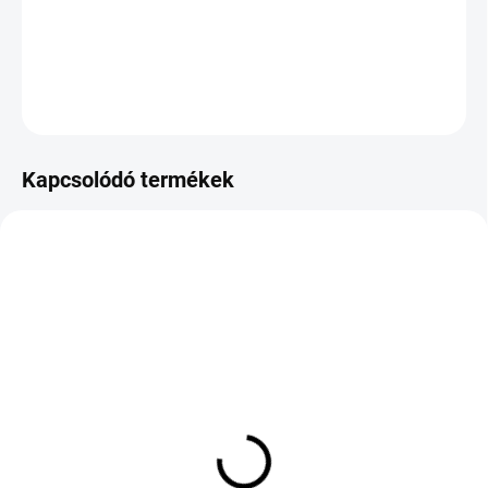
−
+
Hozzáadás a kosárhoz
KÉRDÉS
Kapcsolódó termékek
KÜLSŐ RAKTÁR MAX 8 NAP+2NA A
KÜLSŐ RAKTÁR MAX 8 NAP+2NA A
SZÁLITÁSIG
SZÁLITÁSIG
(>5 DB)
(>5 DB)
CONTINENTAL ECO
Nexen N'Fera Sport XL
CONTACT 6 255/45 R19
205/65 R17 100Y