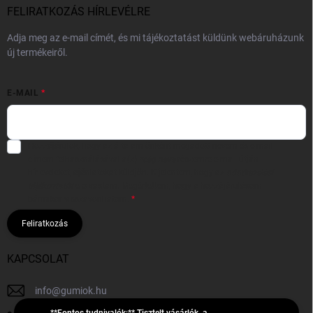
FELIRATKOZÁS HÍRLEVÉLRE
Adja meg az e-mail címét, és mi tájékoztatást küldünk webáruházunk
új termékeiről.
E-MAIL
Hozzájárulok, hogy az általam önként megadott nevem és e-mail
címem felhasználásával a(z)
*cég neve
részemre e-mail útján
hírleveleket, ajánlatokat küldjön. Kijelentem, hogy az
adatkezelési
tájékoztatót
elolvastam. Megértettem, hogy a hozzájárulásom
bármikor visszavonhatom.
Feliratkozás
KAPCSOLAT
info
@
gumiok.hu
**Fontos tudnivalók:** Tisztelt vásárlók, a