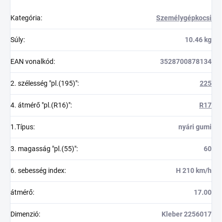
Kategória
:
Személygépkocsi
Súly
:
10.46 kg
EAN vonalkód
:
3528700878134
2. szélesség "pl.(195)"
:
225
4. átmérő "pl.(R16)"
:
R17
1.Típus
:
nyári gumi
3. magasság "pl.(55)"
:
60
6. sebesség index
:
H 210 km/h
átmérő
:
17.00
Dimenzió
:
Kleber 2256017