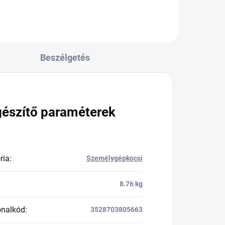
Beszélgetés
gészítő paraméterek
ria
:
Személygépkocsi
8.76 kg
onalkód
:
3528703805663