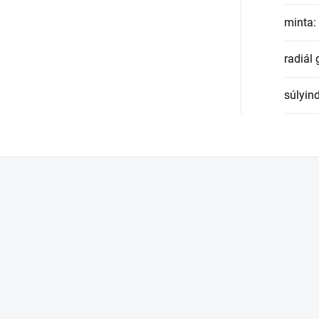
minta
:
radiál
súlyin