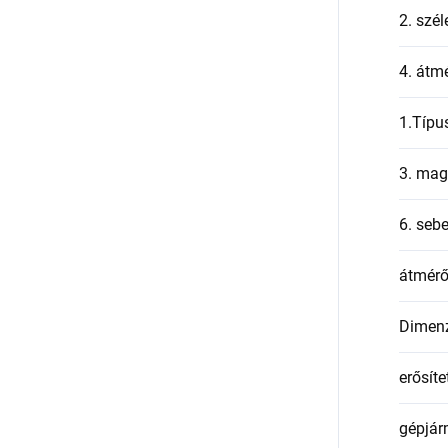
2. szél
4. átmé
1.Típu
3. mag
6. seb
átmér
Dimen
erősíte
gépjár