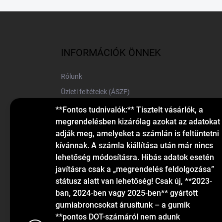
L
á
b
l
INFORMÁCIÓK ÖNNEK
é
c
Rólunk
Üzleti feltételek (ÁSZF)
Elérhetőségek
**Fontos tudnivalók:** Tisztelt vásárlók, a
megrendelésben kizárólag azokat az adatokat
Blog
adják meg, amelyeket a számlán is feltüntetni
kívánnak. A számla kiállítása után már nincs
lehetőség módosításra. Hibás adatok esetén
javításra csak a „megrendelés feldolgozása”
státusz alatt van lehetőség! Csak új, **2023-
ban, 2024-ben vagy 2025-ben** gyártott
gumiabroncsokat árusítunk – a gumik
KAPCSOLAT
**pontos DOT-számáról nem adunk