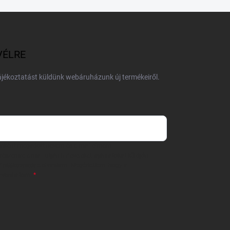
VÉLRE
tájékoztatást küldünk webáruházunk új termékeiről.
 önként megadott nevem és e-mail címem
részemre e-mail útján hírleveleket, ajánlatokat küldjön.
 tájékoztatót
elolvastam. Megértettem, hogy a
zavonhatom.