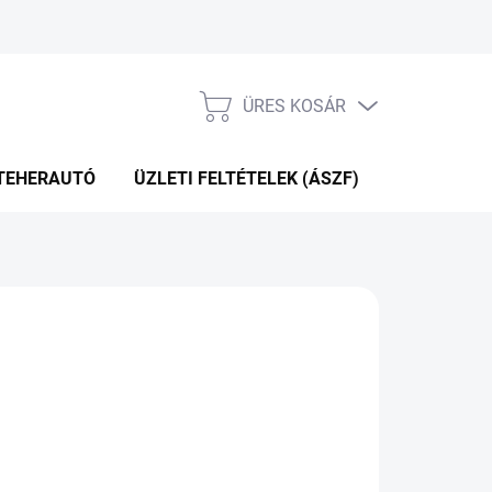
ÜRES KOSÁR
KOSÁR
TEHERAUTÓ
ÜZLETI FELTÉTELEK (ÁSZF)
WEBÁRUHÁ
P+2NA A SZÁLITÁSIG
(>5 DB)
Hozzáadás a kosárhoz