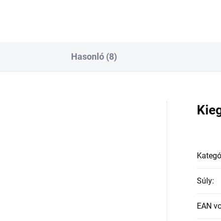
Hasonló (8)
a
Kie
Kategó
Súly
:
EAN v