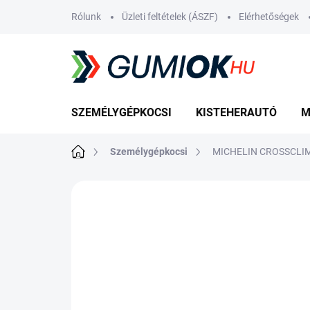
Ugrás
Rólunk
Üzleti feltételek (ÁSZF)
Elérhetőségek
a
fő
tartalomhoz
SZEMÉLYGÉPKOCSI
KISTEHERAUTÓ
M
Kezdőlap
Személygépkocsi
MICHELIN CROSSCLIM
Nincs értékelés
Ugrás az értékelé