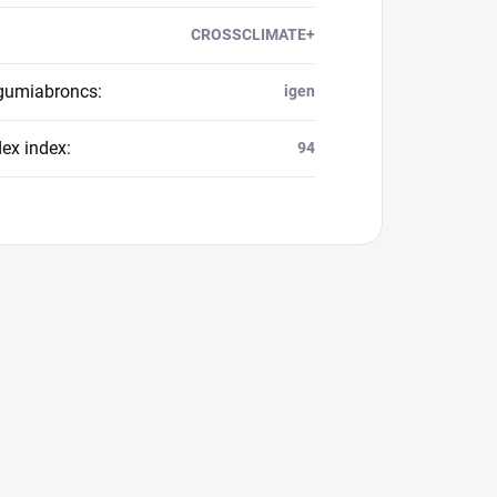
CROSSCLIMATE+
 gumiabroncs
:
igen
dex index
:
94