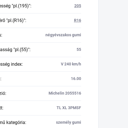
esség "pl.(195)"
:
205
rő "pl.(R16)"
:
R16
s
:
négyévszakos gumi
asság "pl.(55)"
:
55
esség index
:
V 240 km/h
ő
:
16.00
zió
:
Michelin 2055516
tt
:
TL XL 3PMSF
mű kategória
:
személy gumi