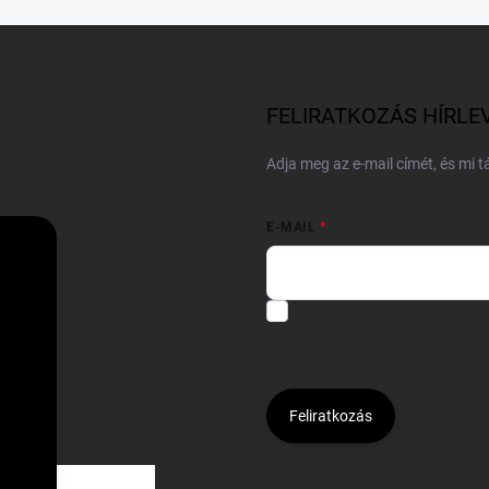
FELIRATKOZÁS HÍRLE
Adja meg az e-mail címét, és mi 
E-MAIL
Hozzájárulok, hogy az általam
felhasználásával a(z)
*cég neve
Kijelentem, hogy az
adatkezelési
hozzájárulásom bármikor viss
Feliratkozás
Á