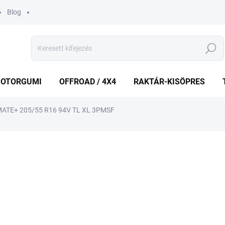
Blog
Keresés
OTORGUMI
OFFROAD / 4X4
RAKTÁR-KISÖPRES
ATE+ 205/55 R16 94V TL XL 3PMSF
shez
MÁRKA:
MICHELIN
56 013 Ft
Egységár:
KÜLSŐ RAKTÁR MAX 8 NA
−
+