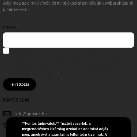
Adja meg az e-mail címét, és mi tájékoztatást küldünk webáruházunk
új termékeiről.
E-MAIL
Hozzájárulok, hogy az általam önként megadott nevem és e-mail
címem felhasználásával a(z)
*cég neve
részemre e-mail útján
hírleveleket, ajánlatokat küldjön. Kijelentem, hogy az
adatkezelési
tájékoztatót
elolvastam. Megértettem, hogy a hozzájárulásom
bármikor visszavonhatom.
Feliratkozás
KAPCSOLAT
info
@
gumiok.hu
**Fontos tudnivalók:** Tisztelt vásárlók, a
+36705429902
megrendelésben kizárólag azokat az adatokat adják
meg, amelyeket a számlán is feltüntetni kívánnak. A