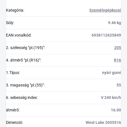
Kategória
:
Személygépkocsi
Súly
:
9.46 kg
EAN vonalkód
:
6938112625849
2. szélesség "pl.(195)"
:
205
4. átmérő "pl.(R16)"
:
R16
1.Típus
:
nyári gumi
3. magasság "pl.(55)"
:
55
6. sebesség index
:
V 240 km/h
átmérő
:
16.00
Dimenzió
:
West Lake 2055516