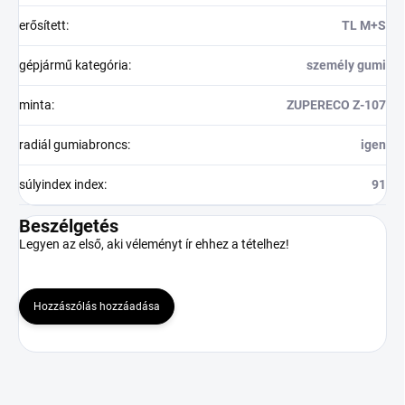
erősített
:
TL M+S
gépjármű kategória
:
személy gumi
minta
:
ZUPERECO Z-107
radiál gumiabroncs
:
igen
súlyindex index
:
91
Beszélgetés
Legyen az első, aki véleményt ír ehhez a tételhez!
Hozzászólás hozzáadása