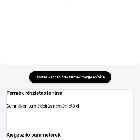
32 801 Ft
R19 105V TL XL ROF
M+S 3PMSF FP BMW
77 500 Ft
Kosárba
Kosárba
Összes kapcsolódó termék megjelenítése
Termék részletes leírása
Semmilyen termékleírás nem érhető el
Kiegészítő paraméterek