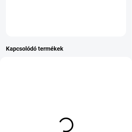
−
+
Hozzáadás a kosárhoz
KÉRDÉS
Kapcsolódó termékek
KÜLSŐ RAKTÁR MAX 1 NAP+2NAP A
RAKTÁRON
SZÁLITÁSIG
(1 DB)
(>5 DB)
BARUM BRAVURIS 5 HM
PIRELLI WINTER
195/45 R15 78V TL FR
SOTTOZERO 3 245/50