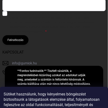
Hozzájárulok, hogy az általam önként megadott nevem és e-mail
címem felhasználásával a(z)
*cég neve
részemre e-mail útján
hírleveleket, ajánlatokat küldjön. Kijelentem, hogy az
adatkezelési
tájékoztatót
elolvastam. Megértettem, hogy a hozzájárulásom
bármikor visszavonhatom.
Feliratkozás
KAPCSOLAT
info
@
gumiok.hu
**Fontos tudnivalók:** Tisztelt vásárlók, a
+36705429902
megrendelésben kizárólag azokat az adatokat adják
meg, amelyeket a számlán is feltüntetni kívánnak. A
számla kiállítása után már nincs lehetőség módosításra.
Hibás adatok esetén javításra csak a „megrendelés
Á
feldolgozása” státusz alatt van lehetőség! Csak új,
Sütiket használunk, hogy kényelmes böngészést
R
**2023-ban, 2024-ben vagy 2025-ben** gyártott
Árukereső.hu
biztosítsunk a látogatások elemzése által, folyamatosan
U
gumiabroncsokat árusítunk – a gumik **pontos DOT-
fejlesztve az oldal funkcionalitását, teljesítményét és
számáról nem adunk felvilágosítást**! Köszönjük. A
K