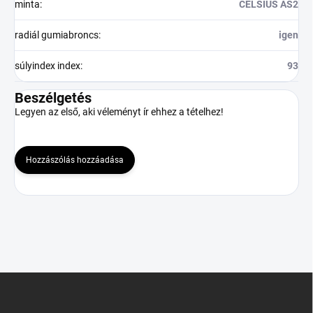
minta
:
CELSIUS AS2
radiál gumiabroncs
:
igen
súlyindex index
:
93
Beszélgetés
Legyen az első, aki véleményt ír ehhez a tételhez!
Hozzászólás hozzáadása
L
á
b