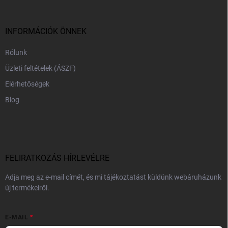
l
é
c
INFORMÁCIÓK ÖNNEK
Rólunk
Üzleti feltételek (ÁSZF)
Elérhetőségek
Blog
FELIRATKOZÁS HÍRLEVÉLRE
Adja meg az e-mail címét, és mi tájékoztatást küldünk webáruházunk
új termékeiről.
E-MAIL