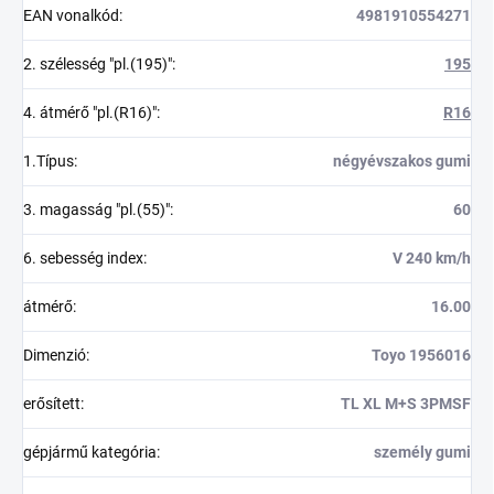
EAN vonalkód
:
4981910554271
2. szélesség "pl.(195)"
:
195
4. átmérő "pl.(R16)"
:
R16
1.Típus
:
négyévszakos gumi
3. magasság "pl.(55)"
:
60
6. sebesség index
:
V 240 km/h
átmérő
:
16.00
Dimenzió
:
Toyo 1956016
erősített
:
TL XL M+S 3PMSF
gépjármű kategória
:
személy gumi