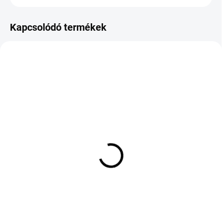
Kapcsolódó termékek
KÜLSŐ RAKTÁR MAX 1 NAP+2NAP A
KÜLSŐ RAKTÁR MAX 8 NAP+2NA A
SZÁLITÁSIG
SZÁLITÁSIG
(>5 DB)
(>5 DB)
ROADX PERFORMA
Goodyear Ultragrip
DH51 195/55 R16 91V TL
Performance 3 * XL
XL
285/40 R20 108V
19 668 Ft
159 426 Ft
Kosárba
Kosárba