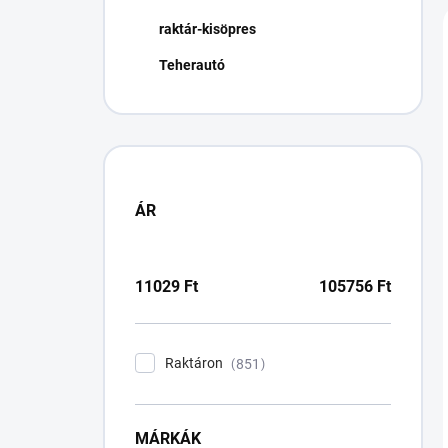
n
raktár-kisöpres
e
l
Teherautó
ÁR
11029
Ft
105756
Ft
Raktáron
851
MÁRKÁK