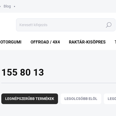
Blog
Keresés
OTORGUMI
OFFROAD / 4X4
RAKTÁR-KISÖPRES
155 80 13
T
e
LEGNÉPSZERŰBB TERMÉKEK
LEGOLCSÓBB ELÖL
LEG
r
m
é