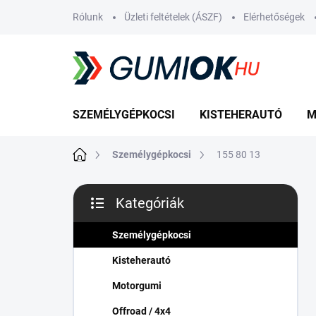
Ugrás
Rólunk
Üzleti feltételek (ÁSZF)
Elérhetőségek
a
fő
tartalomhoz
SZEMÉLYGÉPKOCSI
KISTEHERAUTÓ
M
Kezdőlap
Személygépkocsi
155 80 13
O
Kategóriák
l
Kategóriák
d
átugrása
a
Személygépkocsi
l
Kisteherautó
s
ó
Motorgumi
p
Offroad / 4x4
a