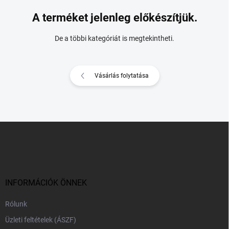
A terméket jelenleg előkészítjük.
De a többi kategóriát is megtekintheti.
Vásárlás folytatása
L
á
b
l
é
c
INFORMÁCIÓK ÖNNEK
Rólunk
Üzleti feltételek (ÁSZF)