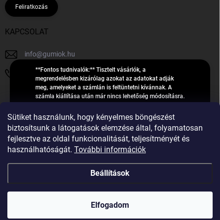
Feliratkozás
KAPCSOLAT
info
@
gumiok.hu
**Fontos tudnivalók:** Tisztelt vásárlók, a
+36705429902
megrendelésben kizárólag azokat az adatokat adják
meg, amelyeket a számlán is feltüntetni kívánnak. A
számla kiállítása után már nincs lehetőség módosításra.
Hibás adatok esetén javításra csak a „megrendelés
Á
feldolgozása” státusz alatt van lehetőség! Csak új,
Sütiket használunk, hogy kényelmes böngészést
R
**2023-ban, 2024-ben vagy 2025-ben** gyártott
Árukereső.hu
biztosítsunk a látogatások elemzése által, folyamatosan
U
gumiabroncsokat árusítunk – a gumik **pontos DOT-
fejlesztve az oldal funkcionalitását, teljesítményét és
számáról nem adunk felvilágosítást**! Köszönjük. A
K
használhatóságát.
További információk
feldolgozás alatt álló nagyszámú megrendelésre
E
tekintettel kérjük, **telefonon ne keressenek minket**. A
R
gumiok
telefonszám **nem szolgál** a megrendelések állapotáról
Beállítások
E
vagy feldolgozásáról való tájékoztatásra. Csak
S
**vészhelyzetben** hívjanak. Minden kérdésükre szívesen
válaszolunk a **[gumisuperke@gmail.com]
Ő
Copyright 2026
GumiOK.hu webáruház
. Minden jog fenntartva.
(mailto:gumisuperke@gmail.com)** címre küldött e-mail
Elfogadom
után.
Shoptet Premium készítette