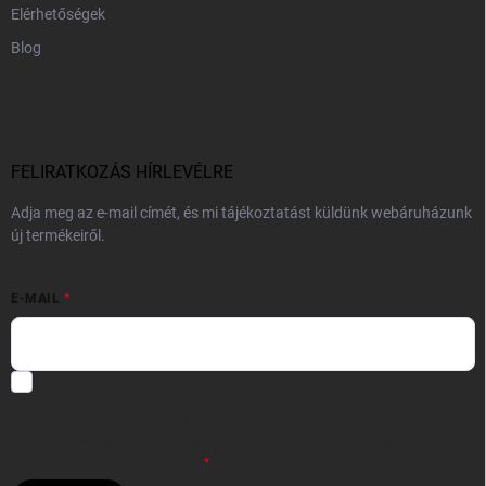
Elérhetőségek
Blog
FELIRATKOZÁS HÍRLEVÉLRE
Adja meg az e-mail címét, és mi tájékoztatást küldünk webáruházunk
új termékeiről.
E-MAIL
Hozzájárulok, hogy az általam önként megadott nevem és e-mail
címem felhasználásával a(z)
*cég neve
részemre e-mail útján
hírleveleket, ajánlatokat küldjön. Kijelentem, hogy az
adatkezelési
tájékoztatót
elolvastam. Megértettem, hogy a hozzájárulásom
bármikor visszavonhatom.