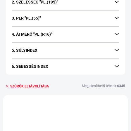
s
2. SZÉLESSÉG "PL.(195)"
e
3. PER "PL.(55)"
4. ÁTMÉRŐ "PL.(R16)"
5. SÚLYINDEX
6. SEBESSÉGINDEX
Megjeleníthető tételek
6345
SZŰRŐK ELTÁVOLÍTÁSA
T
e
r
m
é
k