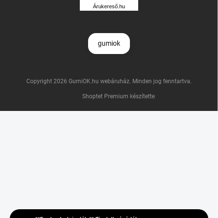
R
Árukereső.hu
U
K
E
R
gumiok
E
S
Ő
Copyright 2026
GumiOK.hu webáruház
. Minden jog fenntartva.
Shoptet Premium készítette