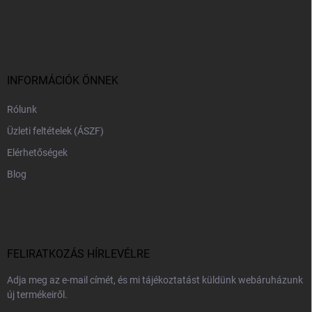
L
á
b
l
é
c
INFORMÁCIÓK ÖNNEK
Rólunk
Üzleti feltételek (ÁSZF)
Elérhetőségek
Blog
FELIRATKOZÁS HÍRLEVÉLRE
Adja meg az e-mail címét, és mi tájékoztatást küldünk webáruházunk
új termékeiről.