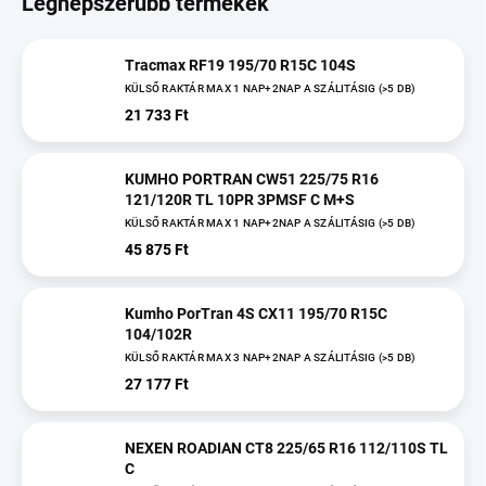
Legnépszerűbb termékek
Tracmax RF19 195/70 R15C 104S
KÜLSŐ RAKTÁR MAX 1 NAP+2NAP A SZÁLITÁSIG
(>5 DB)
21 733 Ft
KUMHO PORTRAN CW51 225/75 R16
121/120R TL 10PR 3PMSF C M+S
KÜLSŐ RAKTÁR MAX 1 NAP+2NAP A SZÁLITÁSIG
(>5 DB)
45 875 Ft
Kumho PorTran 4S CX11 195/70 R15C
104/102R
KÜLSŐ RAKTÁR MAX 3 NAP+2NAP A SZÁLITÁSIG
(>5 DB)
27 177 Ft
NEXEN ROADIAN CT8 225/65 R16 112/110S TL
C