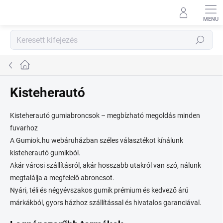
Ugrás
a
fő
tartalomhoz
Keresés
Kezdőlap
Kisteherautó
Kisteherautó gumiabroncsok – megbízható megoldás minden
fuvarhoz
A Gumiok.hu webáruházban széles választékot kínálunk
kisteherautó gumikból.
Akár városi szállításról, akár hosszabb utakról van szó, nálunk
megtalálja a megfelelő abroncsot.
Nyári, téli és négyévszakos gumik prémium és kedvező árú
márkákból, gyors házhoz szállítással és hivatalos garanciával.