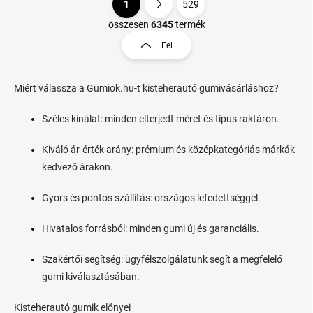
1
529
L
L
i
a
összesen
6345
termék
s
p
Fel
t
o
a
z
i
á
r
Miért válassza a Gumiok.hu-t kisteherautó gumivásárláshoz?
s
á
n
Széles kínálat: minden elterjedt méret és típus raktáron.
y
í
Kiváló ár-érték arány: prémium és középkategóriás márkák
t
kedvező árakon.
á
s
e
Gyors és pontos szállítás: országos lefedettséggel.
l
e
Hivatalos forrásból: minden gumi új és garanciális.
m
e
Szakértői segítség: ügyfélszolgálatunk segít a megfelelő
i
gumi kiválasztásában.
Kisteherautó gumik előnyei