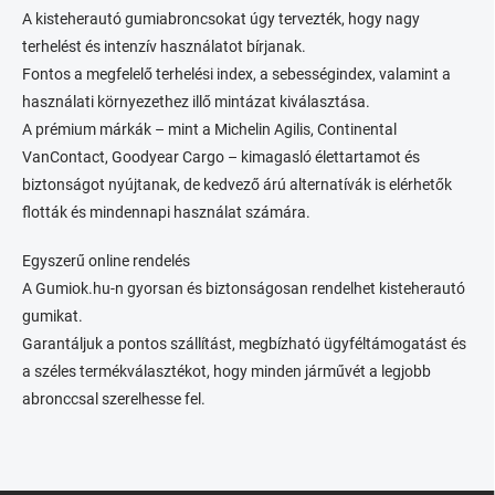
A kisteherautó gumiabroncsokat úgy tervezték, hogy nagy
terhelést és intenzív használatot bírjanak.
Fontos a megfelelő terhelési index, a sebességindex, valamint a
használati környezethez illő mintázat kiválasztása.
A prémium márkák – mint a Michelin Agilis, Continental
VanContact, Goodyear Cargo – kimagasló élettartamot és
biztonságot nyújtanak, de kedvező árú alternatívák is elérhetők
flották és mindennapi használat számára.
Egyszerű online rendelés
A Gumiok.hu-n gyorsan és biztonságosan rendelhet kisteherautó
gumikat.
Garantáljuk a pontos szállítást, megbízható ügyféltámogatást és
a széles termékválasztékot, hogy minden járművét a legjobb
abronccsal szerelhesse fel.