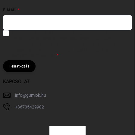
E-MAIL
Hozzájárulok, hogy az általam önként megadott nevem és e-mail
címem felhasználásával a(z)
*cég neve
részemre e-mail útján
hírleveleket, ajánlatokat küldjön. Kijelentem, hogy az
adatkezelési
tájékoztatót
elolvastam. Megértettem, hogy a hozzájárulásom
bármikor visszavonhatom.
Feliratkozás
KAPCSOLAT
info
@
gumiok.hu
+36705429902
Á