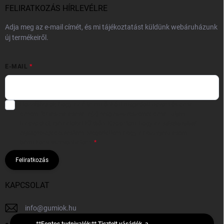
FELIRATKOZÁS HÍRLEVÉLRE
Adja meg az e-mail címét, és mi tájékoztatást küldünk webáruházunk
új termékeiről.
E-MAIL
Hozzájárulok, hogy az általam önként megadott nevem és e-mail
címem felhasználásával a(z)
*cég neve
részemre e-mail útján
hírleveleket, ajánlatokat küldjön. Kijelentem, hogy az
adatkezelési
tájékoztatót
elolvastam. Megértettem, hogy a hozzájárulásom
bármikor visszavonhatom.
Feliratkozás
KAPCSOLAT
info
@
gumiok.hu
**Fontos tudnivalók:** Tisztelt vásárlók, a