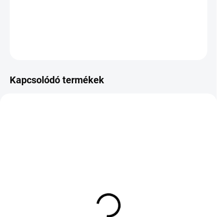
−
+
Hozzáadás a kosárhoz
KÉRDÉS
Kapcsolódó termékek
KÜLSŐ RAKTÁR MAX 3 NAP+2NAP A
KÜLSŐ RAKTÁR MAX 3 NAP+2NAP A
SZÁLITÁSIG
SZÁLITÁSIG
(>5 DB)
(>5 DB)
WINDFORCE
WINDFORCE
SNOWBLAZER 225/60
SNOWBLAZER UHP