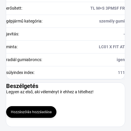
erősített
:
TL M+S 3PMSF FR
gépjármű kategória
:
személy gumi
javitás
:
-
minta
:
LC01 X FIT AT
radiál gumiabroncs
:
igen
súlyindex index
:
111
Beszélgetés
Legyen az első, aki véleményt ír ehhez a tételhez!
Hozzászólás hozzáadása