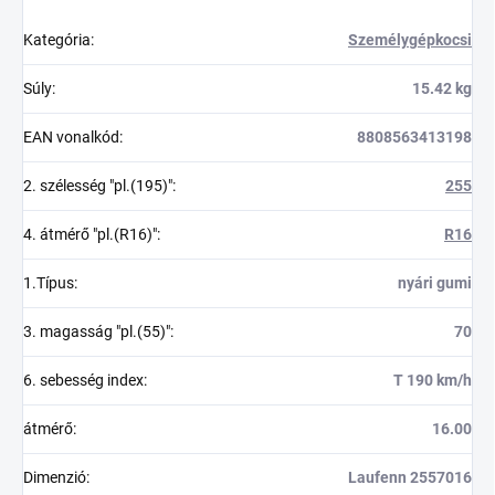
Kategória
:
Személygépkocsi
Súly
:
15.42 kg
EAN vonalkód
:
8808563413198
2. szélesség "pl.(195)"
:
255
4. átmérő "pl.(R16)"
:
R16
1.Típus
:
nyári gumi
3. magasság "pl.(55)"
:
70
6. sebesség index
:
T 190 km/h
átmérő
:
16.00
Dimenzió
:
Laufenn 2557016