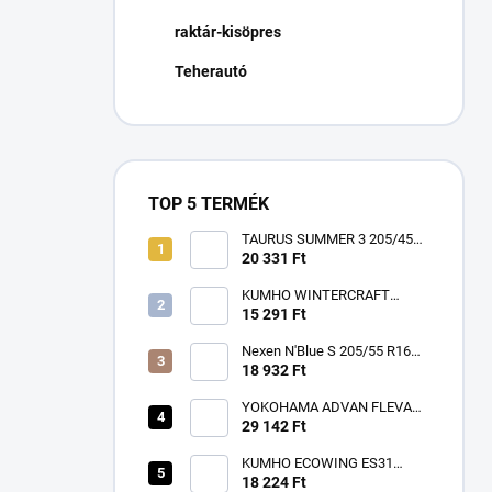
n
raktár-kisöpres
e
l
Teherautó
TOP 5 TERMÉK
TAURUS SUMMER 3 205/45
R17 88W TL XL FR ZR
20 331 Ft
KUMHO WINTERCRAFT
WP52+ 195/65 R15 91T TL
15 291 Ft
3PMSF EV M+S
Nexen N'Blue S 205/55 R16
91V
18 932 Ft
YOKOHAMA ADVAN FLEVA
V701 225/40 R18 92W TL XL
29 142 Ft
RPB
KUMHO ECOWING ES31
185/65 R15 88T TL
18 224 Ft