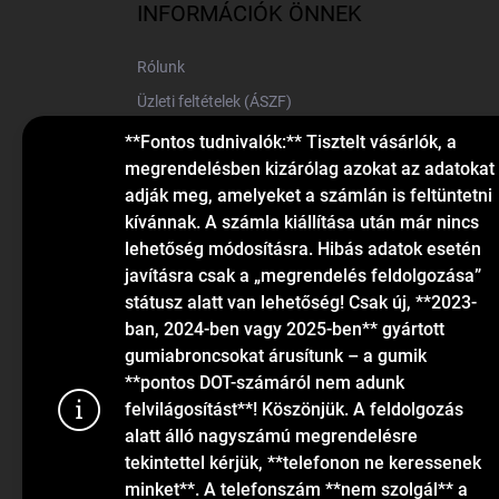
l
INFORMÁCIÓK ÖNNEK
é
c
Rólunk
Üzleti feltételek (ÁSZF)
Elérhetőségek
**Fontos tudnivalók:** Tisztelt vásárlók, a
megrendelésben kizárólag azokat az adatokat
Blog
adják meg, amelyeket a számlán is feltüntetni
kívánnak. A számla kiállítása után már nincs
lehetőség módosításra. Hibás adatok esetén
javításra csak a „megrendelés feldolgozása”
státusz alatt van lehetőség! Csak új, **2023-
ban, 2024-ben vagy 2025-ben** gyártott
gumiabroncsokat árusítunk – a gumik
KAPCSOLAT
**pontos DOT-számáról nem adunk
felvilágosítást**! Köszönjük. A feldolgozás
alatt álló nagyszámú megrendelésre
info
@
gumiok.hu
tekintettel kérjük, **telefonon ne keressenek
+36705429902
minket**. A telefonszám **nem szolgál** a