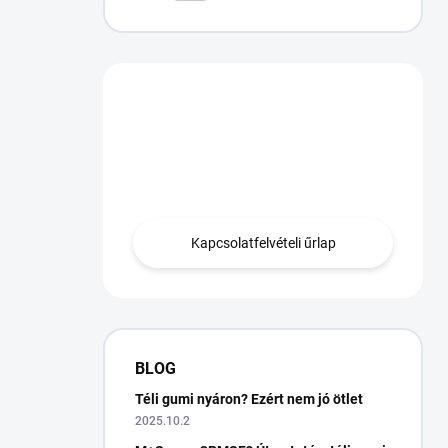
Van egy kérdésed?
Lépjen kapcsolatba
velünk.
Kapcsolatfelvételi űrlap
BLOG
Téli gumi nyáron? Ezért nem jó ötlet
2025.10.2