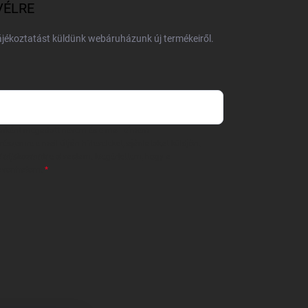
VÉLRE
tájékoztatást küldünk webáruházunk új termékeiről.
 önként megadott nevem és e-mail címem
részemre e-mail útján hírleveleket, ajánlatokat küldjön.
 tájékoztatót
elolvastam. Megértettem, hogy a
zavonhatom.