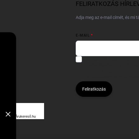
FELIRATKOZÁS HÍRLE
Adja meg az e-mail címét, és mi 
E-MAIL
Hozzájárulok, hogy az általam
felhasználásával a(z)
*cég neve
Kijelentem, hogy az
adatkezelési
hozzájárulásom bármikor viss
Feliratkozás
Á
R
Árukereső.hu
U
K