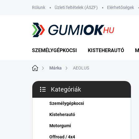
Ugrás
Rólunk
Üzleti feltételek (ÁSZF)
Elérhetőségek
a
fő
tartalomhoz
SZEMÉLYGÉPKOCSI
KISTEHERAUTÓ
M
Kezdőlap
Márka
AEOLUS
O
Kategóriák
l
Kategóriák
d
átugrása
a
Személygépkocsi
l
Kisteherautó
s
ó
Motorgumi
p
Offroad / 4x4
a